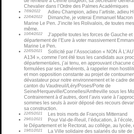
de remettre à Céline Blugeon, sa Secrétaire Général
Chevalier dans l’Ordre des Palmes Académiques
7/09/2022
Adieu Champion, adieu l’artiste, adieu H
22/04/2022
Dimanche, je voterai Emmanuel Macron p
Marine Le Pen. J’incite les Rolivalois, de toutes mes 
même.
10/04/2022
J’appelle toutes les forces de Gauche et
département de l’Eure à voter massivement Emmanu
Marine Le Pen.
22/05/2021
Sollicité par l’Association « NON À L
A134 », comme l’ont été tous les candidats aux pro
départementales, j’ai tenu, en approuvant chacune 
formulées par ses adhérents, à rappeler mon hostili
et mon opposition constante au projet de contourn
dévastateur pour notre environnement et le cadre de
canton du Vaudreuil/Léry/Poses/Porte de
Seine/Herqueville/Connelles/Amfreville sous les Mo
Contrairement à d’autres, dont l’avis varie à l’appro
sommes les seuls à avoir déposé des recours devant 
sa construction.
22/05/2021
Les trois morts de François Mitterrand
29/01/2021
Pour Val-de-Reuil, l’éducation, à l’école,
le Département et le Rectorat, au collège, au lycée, 
19/01/2021
La Ville solidaire des salariés du site 