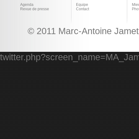
Agenda
Equipe
Mie
Revue de presse
Contact
Pho
© 2011 Marc-Antoine Jamet 
twitter.php?screen_name=MA_Ja