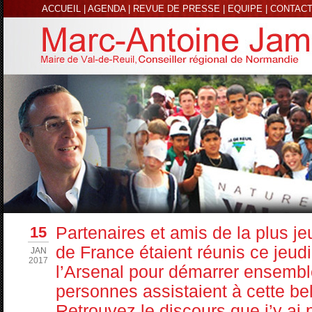
ACCUEIL
|
AGENDA
|
REVUE DE PRESSE
|
EQUIPE
|
CONTAC
15
Partenaires et amis de la plus 
de France étaient réunis ce jeud
JAN
2017
l’Arsenal pour démarrer ensemb
personnes assistaient à cette bel
Retrouvez le discours que j’y ai