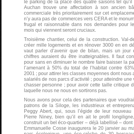
le parking de la place des quatre saisons tel qu’il
Auchan trouve une affectation à son ancien bâtim
commerciale très prioritairement sur cet emplacemen
n’y aura pas de commerces vers CERA et le monumen
frugal et raisonnable dans nos demandes pour le
mois qui viennent seront cruciaux.
Troisième chantier, celui de la construction. Val-
créer mille logements et en rénover 3000 en en dé
vaut parler d’avenir que de bilan, mais un jour
chiffres auraient du être inatteignables. Il faut co
pour sans en diminuer le nombre faire baisser la pa
l’amenant à 50% du total de l’habitat contre 63
2001 ; pour attirer les classes moyennes dont nous 
salariés de nos parcs d’activité ; pour atteindre une
chasser personne ; pour avoir cette taille critique
laquelle nous ne nous en sortirons pas.
Nous avons pour cela des partenaires que voudrais
patrons de la Siloge, les industrieux et entrepren
Peggy Abert, qui, sous l’égide de leur nouveau 
Pierre Niney, bien qu’il en ait le profil longilign
construit un bel éco-quartier – déjà labellisé – don
Emmanuelle Cosse inaugurera le 20 janvier au mat
parc écologique, une éco-crèche de 30 berceau