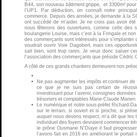
B44, son nouveau bâtiment grippe, et 3300m² pour 
l’UP1. Par déduction, on connaît notre principal 
commerce. Depuis des années, je demande à la SO
ont succédé de m’aider. Je ne crois pas avoir été
nous fêterons des ouvertures, comme celle des s
boulangerie Louise, mais c’est à la Fringale et non 
des commerçants sont intéressés pour s’implanter
voudrait ouvrir Voie Dagobert, mais ces opportunit
sait bien, sont trop rares. Je veux donc saluer ceu
l’association des commerçants que préside Cédric 
A côté de ces grands chantiers demeurent nos préo
Ne pas augmenter les impôts et continuer de f
ce que je ne suis pas certain de réussir
investissant pour l’avenir, consignes données
trésoriers et comptables Marie-Claude Marien e
Le numérique et notre sous-préfet Richard-Dan
sur le terrain, si ouvert et si proche, si prés
auquel nous devons respect, m’a dit que les
individuel des foyers devraient commencer trè
le prône Ousmane N’Diaye il faut progress
l’avons fait en 2016 en améliorant le portail i