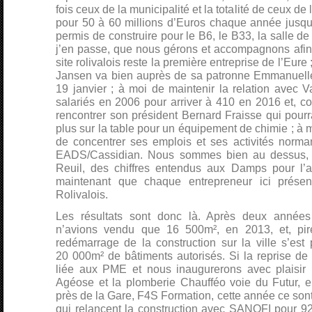
fois ceux de la municipalité et la totalité de ceux d
pour 50 à 60 millions d’Euros chaque année jusqu
permis de construire pour le B6, le B33, la salle de 
j’en passe, que nous gérons et accompagnons afin 
site rolivalois reste la première entreprise de l’Eur
Jansen va bien auprès de sa patronne Emmanuelle 
19 janvier ; à moi de maintenir la relation avec 
salariés en 2006 pour arriver à 410 en 2016 et,
rencontrer son président Bernard Fraisse qui pourra
plus sur la table pour un équipement de chimie ; à 
de concentrer ses emplois et ses activités norman
EADS/Cassidian. Nous sommes bien au dessus, 
Reuil, des chiffres entendus aux Damps pour l’agg
maintenant que chaque entrepreneur ici prés
Rolivalois.
Les résultats sont donc là. Après deux année
n’avions vendu que 16 500m², en 2013, et, pi
redémarrage de la construction sur la ville s’est
20 000m² de bâtiments autorisés. Si la reprise de l
liée aux PME et nous inaugurerons avec plaisir 
Agéose et la plomberie Chaufféo voie du Futur, en
près de la Gare, F4S Formation, cette année ce sont
qui relancent la construction avec SANOFI pour 9