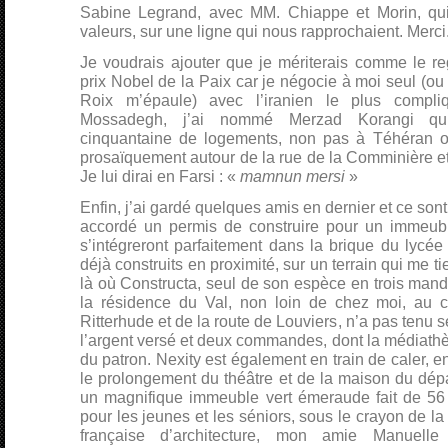
Sabine Legrand, avec MM. Chiappe et Morin, qui 
valeurs, sur une ligne qui nous rapprochaient. Merci
Je voudrais ajouter que je mériterais comme le r
prix Nobel de la Paix car je négocie à moi seul (o
Roix m’épaule) avec l’iranien le plus compli
Mossadegh, j’ai nommé Merzad Korangi qui
cinquantaine de logements, non pas à Téhéran o
prosaïquement autour de la rue de la Comminière et f
Je lui dirai en Farsi : «
mamnun mersi
»
Enfin, j’ai gardé quelques amis en dernier et ce sont
accordé un permis de construire pour un immeub
s’intégreront parfaitement dans la brique du lycée
déjà construits en proximité, sur un terrain qui me t
là où Constructa, seul de son espèce en trois mand
la résidence du Val, non loin de chez moi, au 
Ritterhude et de la route de Louviers, n’a pas tenu
l’argent versé et deux commandes, dont la médiathè
du patron. Nexity est également en train de caler, 
le prolongement du théâtre et de la maison du dépa
un magnifique immeuble vert émeraude fait de 56 
pour les jeunes et les séniors, sous le crayon de la
française d’architecture, mon amie Manuell