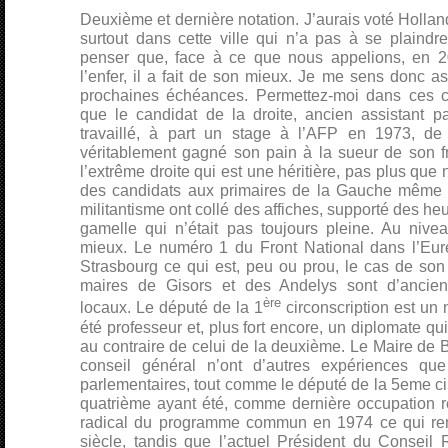
Deuxième et dernière notation. J’aurais voté Hollan
surtout dans cette ville qui n’a pas à se plaindr
penser que, face à ce que nous appelions, en 2
l’enfer, il a fait de son mieux. Je me sens donc as
prochaines échéances. Permettez-moi dans ces c
que le candidat de la droite, ancien assistant pa
travaillé, à part un stage à l’AFP en 1973, 
véritablement gagné son pain à la sueur de son fr
l’extrême droite qui est une héritière, pas plus que ne
des candidats aux primaires de la Gauche même si
militantisme ont collé des affiches, supporté des h
gamelle qui n’était pas toujours pleine. Au nivea
mieux. Le numéro 1 du Front National dans l’Eure 
Strasbourg ce qui est, peu ou prou, le cas de son
maires de Gisors et des Andelys sont d’anciens
ère
locaux. Le député de la 1
circonscription est un 
été professeur et, plus fort encore, un diplomate qu
au contraire de celui de la deuxième. Le Maire de B
conseil général n’ont d’autres expériences que 
parlementaires, tout comme le député de la 5eme cir
quatrième ayant été, comme dernière occupation r
radical du programme commun en 1974 ce qui re
siècle, tandis que l’actuel Président du Conseil 