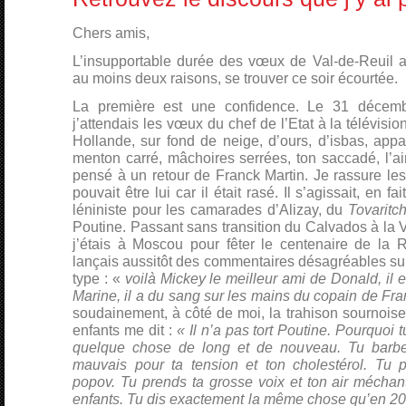
Chers amis,
L’insupportable durée des vœux de Val-de-Reuil au
au moins deux raisons, se trouver ce soir écourtée.
La première est une confidence. Le 31 décemb
j’attendais les vœux du chef de l’Etat à la télévisio
Hollande, sur fond de neige, d’ours, d’isbas, app
menton carré, mâchoires serrées, ton saccadé, l’air
pensé à un retour de Franck Martin. Je rassure le
pouvait être lui car il était rasé. Il s’agissait, en fa
léniniste pour les camarades d’Alizay, du
Tovaritc
Poutine. Passant sans transition du Calvados à la V
j’étais à Moscou pour fêter le centenaire de la R
lançais aussitôt des commentaires désagréables su
type : «
voilà Mickey le meilleur ami de Donald, il 
Marine, il a du sang sur les mains du copain de Fra
soudainement, à côté de moi, la trahison sournois
enfants me dit :
« Il n’a pas tort Poutine. Pourquoi 
quelque chose de long et de nouveau. Tu barbe
mauvais pour ta tension et ton cholestérol. Tu 
popov. Tu prends ta grosse voix et ton air méchant,
enfants. Tu dis exactement la même chose qu’en 20