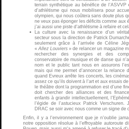
terrain synthétique au bénéfice de l’ASVVP 
d’athlétisme qui nous mobilisera pour accue
olympien, qui nous coûtera sans doute plus qu’i
ne veux pas éponger les déficits comme aux é
j’ai aussi une piste d’athlétisme à refaire et c
La culture avec la renaissance d’un vérit
secteur sous la direction de Patrick Dumarché,
seulement grâce à l’arrivée de Céline Jég
«
Allez Louviers
» de relancer un magazine mu
rechercher des synergies et des compl
conservatoire de musique et de danse qui n’
nom et le public tant nous en assurons l’es
mais qui me permet d’annoncer la relance 
quand Evreux arrête les concerts, les cinéma
assez ce qu’ils doivent à l’art et aux essais 
le théâtre dont la programmation est d’une fi
doit chercher des alliances et des financ
enfants à grandir intellectuellement, l’Ephém
l’égide de l’astucieux Patrick Verschuren.
DRAC se soir avec nous comme un signe de ce
Enfin, il y a l’environnement que je n’oublie jamai
notre opposition résolue à l’effroyable autoroute 
Rouen, mais aussi m’a amené à refuser le tracé d’