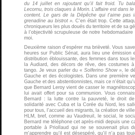
du 14 juillet en rajoutant qu’il fait froid. Tu 
Lecornu, trois claques à Morin. L’affaire est dans l
content. Le gars de la Dépêche qui t’aime pas i
grenadine au bistrot ».
C’en était trop. Cette attaq
chroniqueurs les plus doués du territoire et de sa g
à l’objectivité scrupuleuse de notre hebdomadaire 
moi.
Deuxième raison d’espérer ma brièveté. Vous savez
heures sur Public Sénat, aura lieu une émission 
distribution éblouissante, des femmes dans tous le
la Audiard, des décors de rêve, des costumes à 
tango. Je veux parler du «
Solferino Show »,
le dé
Gauche et des écologistes. Dans une première vers
Gauche et des abstentionnistes, mais ce n’était qu’u
que Bernard Leroy vient de casser le magnétosco
lui avait offert pour sa communion. Vous connai
Bernard : la lutte contre la pauvreté, le droit d
solidarité avec Cuba et la Corée du Nord, les sal
pour tous, l’accueil des migrants, la création de vil
HLM, bref, comme au Vaudreuil, le social, le social
Bernard me téléphone cet après-midi depuis une cab
portable à Priollaud qui ne se souvenait plus 
m’apprendre qu’il est désespéré, qu’il n’a pas toujo