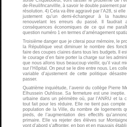
sortie Criqueboeuf, vont laisser le problème de l’é
de-Reuil/Incarvillle, à savoir le double paiement par
résolution. 4) Cela va être aggravé par l’A28, si elle 
justement qu’un demi-échangeur à la hauteu
renouvelant les erreurs du passé. Il faudrait 
conséquences économiques de ce qui me paraît po
question numéro 1 en termes d’aménagement spatia
Troisième danger que je citerai pour mémoire, le pr
la République veut diminuer le nombre des fonct
faire des coupes claires dans tous les budgets. Il es
le courage d’en faire porter la charge sur les admini
que nous allons tous beaucoup vieillir, qu’il vaut mi
sur l’Hôpital. On peut se le dire entre nous. Les colle
variable d’ajustement de cette politique désastr
passer.
Quatrième inquiétude, l’avenir du collège Pierre 
Elhussein Ouhlisse. Sa fermeture est une ineptie. 
urbaine dans un périmètre où, par l’ANRU et la c
tout fait pour les réduire. Elle ne tient pas compt
population de la Ville, du nombre de logements qu
pieds, de l’augmentation des effectifs qu’annon
primaire. Elle va rejeter des élèves sur Montaign
vont d’abord s’affronter, en bon et en mauvais établ