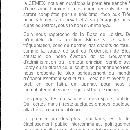
la CEMEX, nous en ouvrirons la première tranche f
d’une zone humide et des cheminements de p
seront complétés par un troisième, face aux Tré
principalement au cheval et à sa pédagogie puisqu
clubs équestres, sous le nom d’Animanya.
Cela nous rapproche de la Base de Loisirs. D
m’inquiète de sa gestion. Même si je salue
fréquentation, celle du nombre des chalets de touri
comme la vague de surf ou l’extension de Bio
satisfaire de notre éviction de sa Gouvern
d’administration où l’orateur principal semble a
Leroy ou sa directrice lui souffle en permanence le
nous présente le plus sérieusement du mond
d’épanouissement sexuel sur – cela ne s’invente p
bref, en bon latin, un lupanar, pour nous d
triomphalement écarté ce qui est bien le moins.
Des projets, des réalisations et des espoirs, tout de
Oui, certes, mais il reste quelques ombres, quelq
attachés au coin du tableau.
Le premier, un des plus importants, est le f
établissement public intercommunal, politiqueme
puisque insuffisamment connu en dehors d’un marat