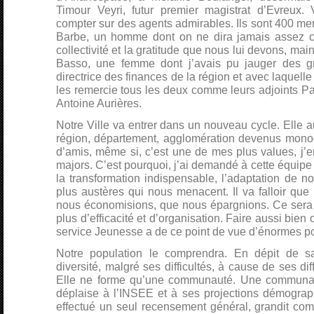
Timour Veyri, futur premier magistrat d’Evreux. 
compter sur des agents admirables. Ils sont 400 m
Barbe, un homme dont on ne dira jamais assez ce
collectivité et la gratitude que nous lui devons, mai
Basso, une femme dont j’avais pu jauger des 
directrice des finances de la région et avec laquelle j’
les remercie tous les deux comme leurs adjoints Pa
Antoine Aurières.
Notre Ville va entrer dans un nouveau cycle. Elle a
région, département, agglomération devenus monoc
d’amis, même si, c’est une de mes plus values, j’en
majors. C’est pourquoi, j’ai demandé à cette équipe
la transformation indispensable, l’adaptation de no
plus austères qui nous menacent. Il va falloir que 
nous économisions, que nous épargnions. Ce sera moi
plus d’efficacité et d’organisation. Faire aussi bie
service Jeunesse a de ce point de vue d’énormes pot
Notre population le comprendra. En dépit de sa
diversité, malgré ses difficultés, à cause de ses dif
Elle ne forme qu’une communauté. Une communauté
déplaise à l’INSEE et à ses projections démograph
effectué un seul recensement général, grandit comm