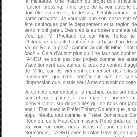
la meilleure. Une maison du projet doit s’install
l’ancien pressing. Il me tarde de la voir ouverte e
doit être signée et, là-dessus, l’établissement p
partie-prenante. Je voudrais que son encre soit s
être débloqués par le département et la région de
sens m’obligerait. Des crédits européens ont été ob
c’est par M. Priollaud ou par Mme Terlez, je
Philomène, mais ils l’ont été sur la base d’un doss
Val-de-Reuil a pesé. Comme aurait dit Mme Thatc
back
». Cela d’autant plus qu’il ne faut pas oubli
l’ANRU ne sont pas des projets comme les autres
s’additionnent aux autres, à ceux du contrat d’agg
de Ville, car ils viennent compenser des situat
communes qui n’en bénéficient pas ne subiss
l’impression que je suis seul à me souvenir de cette s
Je compte pour emballer la machine, outre sur me
soir et que j’aime à ma manière bourrue, ca
bienveillance, sur deux alliés qui ne nous ont jama
ans : l’Etat, avec le Préfet Thierry Coudert que je s
appui résolu, tout comme le Préfet Dominique So
Réunion, ou le Haut-Commissaire René Bidal qui n
où, voici un mois, nous avons déjeuné comme s’i
Normandie, L’ANRU avec Nicolas Grivelle, son jeu