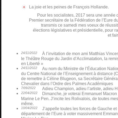
La joie et les peines de François Hollande.
Pour les socialistes, 2017 sera une année d
Premier secrétaire de la Fédération de l’Eure du 
transmis ce samedi mes voeux de réussit
élections législatives et présidentielle, pour
et fa
24/11/2022
À l’invitation de mon ami Matthias Vinceno
le Théâtre Rouge du Jardin d’Acclimatation, la remi
en Liberté »
24/11/2022
Au nom du Ministre de l’Éducation Nati
du Centre National de l’Enseignement à distance (CN
de remettre à Céline Blugeon, sa Secrétaire Général
Chevalier dans l’Ordre des Palmes Académiques
7/09/2022
Adieu Champion, adieu l’artiste, adieu H
22/04/2022
Dimanche, je voterai Emmanuel Macron p
Marine Le Pen. J’incite les Rolivalois, de toutes mes 
même.
10/04/2022
J’appelle toutes les forces de Gauche et
département de l’Eure à voter massivement Emmanu