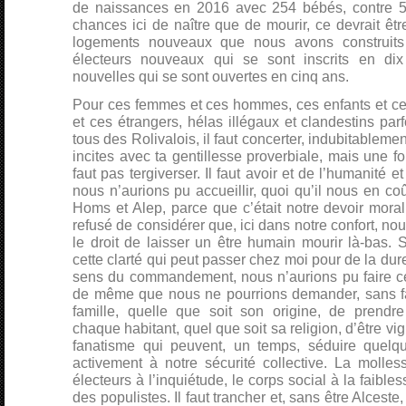
de naissances en 2016 avec 254 bébés, contre 54
chances ici de naître que de mourir, ce devrait êtr
logements nouveaux que nous avons construits
électeurs nouveaux qui se sont inscrits en dix
nouvelles qui se sont ouvertes en cinq ans.
Pour ces femmes et ces hommes, ces enfants et ces 
et ces étrangers, hélas illégaux et clandestins par
tous des Rolivalois, il faut concerter, indubitablemen
incites avec ta gentillesse proverbiale, mais une foi
faut pas tergiverser. Il faut avoir et de l’humanité et
nous n’aurions pu accueillir, quoi qu’il nous en co
Homs et Alep, parce que c’était notre devoir mora
refusé de considérer que, ici dans notre confort, n
le droit de laisser un être humain mourir là-bas. 
cette clarté qui peut passer chez moi pour de la dure
sens du commandement, nous n’aurions pu faire ce 
de même que nous ne pourrions demander, sans f
famille, quelle que soit son origine, de prendre
chaque habitant, quel que soit sa religion, d’être vi
fanatisme qui peuvent, un temps, séduire quelqu
activement à notre sécurité collective. La molles
électeurs à l’inquiétude, le corps social à la faibles
des populistes. Il faut trancher et, sans être Alceste,