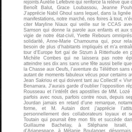
rejoints Aurélie Lefebvre qui renforce la relève que 
Benoît Balut, Grace Loubassou, Jeanne Pou
J’apprécie Nabil Ghoul sans lequel, dans la ligné
manifestations, notre marché, nos foires à tout, n’
citer Maryline Niaux qui veille sur le CCAS av
Samson qui donne la parole aux enfants et aux s
vigie de notre état-civil, Yvette Rebours omniprés
solidarité, Anne-Marie Chamouma qui, pour rel
besoin de plus d’habitants impliqués et m’a entra
tour d’Europe fort gai de Stzum à Ritterhude en 
Michèle Combes qui ne laissera pas notre épice
atteindre ses dix ans sans une fête aussi belle que 
la Chasse aux Oeufs, l’aventure du Téléthon sans o
autant de moments fabuleux vécus pour certains av
Jean Sakriou et qui doivent tant au Collectif « V
Benamara. J’aurais garde d’oublier l’opposition ré
Rousseau et l’intérêt des apostilles de MM. Lozé
parfois avec nous, parfois contre nous, depuis s
Jourdan jamais en retard d’une remarque, notam
forme, et M. Autain dont j’apprécie l’attitu
personnellement des collaborateurs loyaux et
Toutain qui pourrait être mon fils et succède d
Guillaume Bachelay, à Stéphane Israël, a
d’Arianespace, à Mélanie Boulanger, désormai