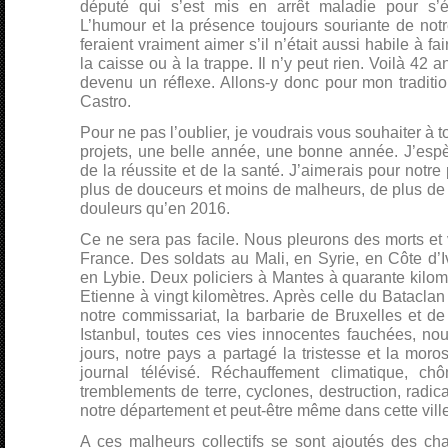
député qui s’est mis en arrêt maladie pour s’é
L’humour et la présence toujours souriante de not
feraient vraiment aimer s’il n’était aussi habile à f
la caisse ou à la trappe. Il n’y peut rien. Voilà 42 an
devenu un réflexe. Allons-y donc pour mon traditio
Castro.
Pour ne pas l’oublier, je voudrais vous souhaiter à t
projets, une belle année, une bonne année. J’espè
de la réussite et de la santé. J’aimerais pour notr
plus de douceurs et moins de malheurs, de plus de
douleurs qu’en 2016.
Ce ne sera pas facile. Nous pleurons des morts et 
France. Des soldats au Mali, en Syrie, en Côte d’Iv
en Lybie. Deux policiers à Mantes à quarante kilomè
Etienne à vingt kilomètres. Après celle du Bataclan
notre commissariat, la barbarie de Bruxelles et de 
Istanbul, toutes ces vies innocentes fauchées, no
jours, notre pays a partagé la tristesse et la mo
journal télévisé. Réchauffement climatique, c
tremblements de terre, cyclones, destruction, radic
notre département et peut-être même dans cette ville,
A ces malheurs collectifs se sont ajoutés des ch