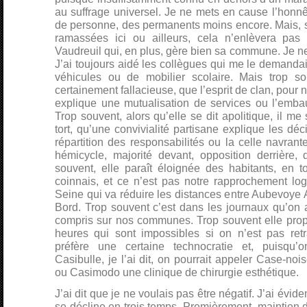
au suffrage universel. Je ne mets en cause l’honnê
de personne, des permanents moins encore. Mais, s
ramassées ici ou ailleurs, cela n’enlèvera pa
Vaudreuil qui, en plus, gère bien sa commune. Je ne 
J’ai toujours aidé les collègues qui me le demandai
véhicules ou de mobilier scolaire. Mais trop souv
certainement fallacieuse, que l’esprit de clan, pour n
explique une mutualisation de services ou l’embau
Trop souvent, alors qu’elle se dit apolitique, il m
tort, qu’une convivialité partisane explique les déc
répartition des responsabilités ou la celle navran
hémicycle, majorité devant, opposition derrière,
souvent, elle paraît éloignée des habitants, en 
coinnais, et ce n’est pas notre rapprochement lo
Seine qui va réduire les distances entre Aubevoye A
Bord. Trop souvent c’est dans les journaux qu’on a
compris sur nos communes. Trop souvent elle pro
heures qui sont impossibles si on n’est pas retra
préfère une certaine technocratie et, puisqu
Casibulle, je l’ai dit, on pourrait appeler Case-noi
ou Casimodo une clinique de chirurgie esthétique.
J’ai dit que je ne voulais pas être négatif. J’ai évi
se décline en trois temps. Premièrement, maintien d