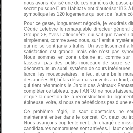
nous avons réalisé une de ces numéros de passe-p
secret puisque Eure Habitat vient d’autoriser IBS à 
symbolique les 120 logements qui sont de l’autre côt
Pour ce geste, longuement négocié, je voudrais d
Cédric Lefebvre le remarquable directeur général 
Groupe 3F, Yves Laffoucrière, qui sait que l’avenir d
simplement, comme avec nous, sur l’amitié mystér
qui ne se sont jamais trahis. Un avertissement af
satisfaction est grande, mais elle n’est pas syn
Nous sommes en zone urbaine et, comme sur l
laisserai pas des petits morceaux de sucre se c
déconstruits un subtil système de cours intérieures, 
lance, les mousquetaires, le feu, et une belle mura
des années 60, hélas désormais ouverts aux froid, au 
qui tient néanmoins le Jardin des Animaux Fantast
compléter ce tableau, que l’ANRU ne nous laissera 
et que la question de la reconstruction du logement
épineuse, voire, si nous ne bénéficions pas d’une exc
Ce problème réglé, le saut d’obstacles ne ser
maintenant entrer dans le concret. Or, deux ou tr
Nous avançons trop lentement. Un chargé de missio
candidatures nombreuses sont arrivées. Il faut choisir