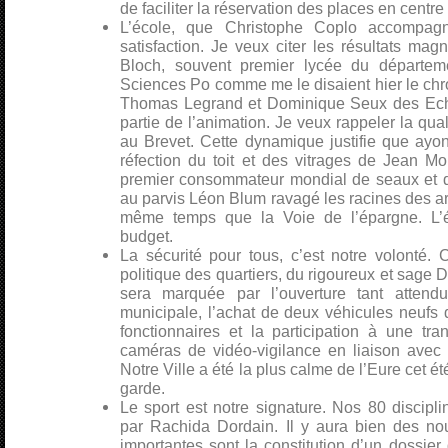
de faciliter la réservation des places en centre 
L’école, que Christophe Coplo accompag
satisfaction. Je veux citer les résultats ma
Bloch, souvent premier lycée du départem
Sciences Po comme me le disaient hier le chr
Thomas Legrand et Dominique Seux des Ech
partie de l’animation. Je veux rappeler la qual
au Brevet. Cette dynamique justifie que ayo
réfection du toit et des vitrages de Jean Mo
premier consommateur mondial de seaux et de 
au parvis Léon Blum ravagé les racines des arb
même temps que la Voie de l’épargne. L’é
budget.
La sécurité pour tous, c’est notre volonté. C
politique des quartiers, du rigoureux et sage
sera marquée par l’ouverture tant attend
municipale, l’achat de deux véhicules neufs
fonctionnaires et la participation à une tr
caméras de vidéo-vigilance en liaison ave
Notre Ville a été la plus calme de l’Eure cet é
garde.
Le sport est notre signature. Nos 80 discip
par Rachida Dordain. Il y aura bien des no
importantes sont la constitution d’un dossie