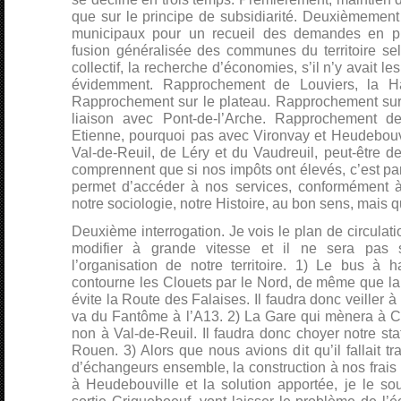
que sur le principe de subsidiarité. Deuxièmemen
municipaux pour un recueil des demandes en pr
fusion généralisée des communes du territoire sel
collectif, la recherche d’économies, s’il n’y avait l
évidemment. Rapprochement de Louviers, la Hay
Rapprochement sur le plateau. Rapprochement sur
liaison avec Pont-de-l’Arche. Rapprochement de 
Etienne, pourquoi pas avec Vironvay et Heudebou
Val-de-Reuil, de Léry et du Vaudreuil, peut-être d
comprennent que si nos impôts ont élevés, c’est par
permet d’accéder à nos services, conformément à
notre sociologie, notre Histoire, au bon sens, mais q
Deuxième interrogation. Je vois le plan de circulat
modifier à grande vitesse et il ne sera pas
l’organisation de notre territoire. 1) Le bus à h
contourne les Clouets par le Nord, de même que la
évite la Route des Falaises. Il faudra donc veiller à 
va du Fantôme à l’A13. 2) La Gare qui mènera à C
non à Val-de-Reuil. Il faudra donc choyer notre sta
Rouen. 3) Alors que nous avions dit qu’il fallait tr
d’échangeurs ensemble, la construction à nos frai
à Heudebouville et la solution apportée, je le so