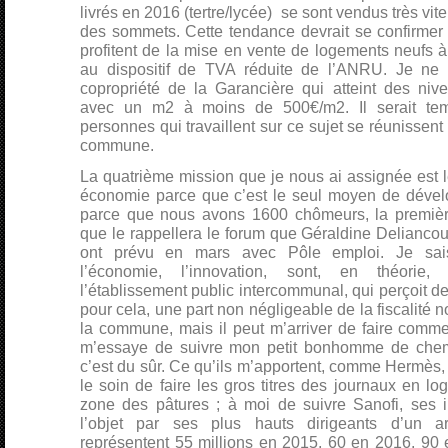
livrés en 2016 (tertre/lycée) se sont vendus très vit
des sommets. Cette tendance devrait se confirme
profitent de la mise en vente de logements neufs à p
au dispositif de TVA réduite de l’ANRU. Je ne 
copropriété de la Garancière qui atteint des nive
avec un m2 à moins de 500€/m2. Il serait tem
personnes qui travaillent sur ce sujet se réunissent
commune.
La quatrième mission que je nous ai assignée est l
économie parce que c’est le seul moyen de dévelop
parce que nous avons 1600 chômeurs, la première
que le rappellera le forum que Géraldine Deliancou
ont prévu en mars avec Pôle emploi. Je sais 
l’économie, l’innovation, sont, en théori
l’établissement public intercommunal, qui perçoit de
pour cela, une part non négligeable de la fiscalité 
la commune, mais il peut m’arriver de faire comme s
m’essaye de suivre mon petit bonhomme de chem
c’est du sûr. Ce qu’ils m’apportent, comme Hermès, 
le soin de faire les gros titres des journaux en lo
zone des pâtures ; à moi de suivre Sanofi, ses i
l’objet par ses plus hauts dirigeants d’un a
représentent 55 millions en 2015, 60 en 2016, 90 e