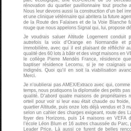
rénovation du quartier pavillonnaire tout proche 
Nous leur devons aussi la construction d’un bel i
et une clinique vétérinaire qui abritera la future ag
de la Route des Falaises et de la Voie Blanche fa
rouge que nous appelons Signal qui, lui, propose d
Je voudrais saluer Altitude Logement conduit 
autrefois la voix d’Orange en Normandie et 
immobilière, avec qui il est plaisant de réfléchir 
qualité des 60 lots à bâtir et des vingt maisons en V
le collège Pierre Mendès France, résidence que
baptiser résidence Lecornu, si je ne craignais 
indignés. Quoi qu’il en soit la viabilisation avan
Merci.
Je n’oublierai pas AMEX/Extraco avec qui, comme
temps, nous pratiquons la diplomatie des petits pas
qualité. D’abord quatre maisons de propriétaires 
orteil pour voir si leur eau était chaude ou froide
quartier Altitude, puis onze lots déjà vendus et 3 
selon un cahier des charges exigeant, route des L
foyer des Horizons, puis 14 maisons en VEFA de
l’école Léon Blum et 16 autres chaussée du Parc, p
Leader Price. Là aussi ce furent de belles renc