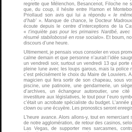
regrette que Mélenchon, Besancenot, Filoche ne so
que, du coup, il hésite entre Hamon et Montebo
Priollaud son avis qui lui a répondu «
le même
d’hab’
». Manque de chance, le Docteur Madroux 
écoute depuis le centre d’interceptions de la C
«
t’inquiète pas pour les primaires Nardbé, avec Ju
résumé stabilobossé en rose socialo
». Et boum, no
discours d’une heure.
Ultimement, je pensais vous consoler en vous prom
calme demain et que personne n’aurait l’idée saug
un vendredi soir, surtout un vendredi 13 qui porte 
pleine lune avec les loups garous, mais la police m
c’est précisément le choix du Maire de Louviers. A
magicien qui fera sortir de son chapeau, sous vo
piscine, une patinoire, une gendarmerie, un sièg
d’archives, un échangeur autoroutier, une ci
investiture aux législatives, le tout pour l’euro sym
c’était un acrobate spécialiste du budget. L’année 
clown ou une écuyère. Les pronostics seront enregi
L’heure avance. Alors allons-y, tout en remerciant 
de notre agglomération, de retour des casinos, selon 
Las Vegas, de supporter mes sarcasmes, contr