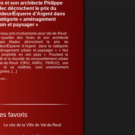
s et son architecte Philippe
ec décrochent le prix du
iteur/Équerre d’Argent dans
catégorie « aménagement
ain et paysager »
eau prix d’urbanisme pour Val-de-Reuil :
o-quartier des Noés et son architecte
ippe Madec décrochent le prix du
teur/Équerre d’Argent dans la catégorie
énagement urbain et paysager » « Nul
t prophète en son pays ». Pourtant la
té et la réussite du renouvellement urbain
al-de-Reuil (ORU, ANRU, PNRU2), son
ité et sa maîtrise, sont unanimement
gnées. […]
 suite…
es favoris
Le site de la Ville de Val-de-Reuil