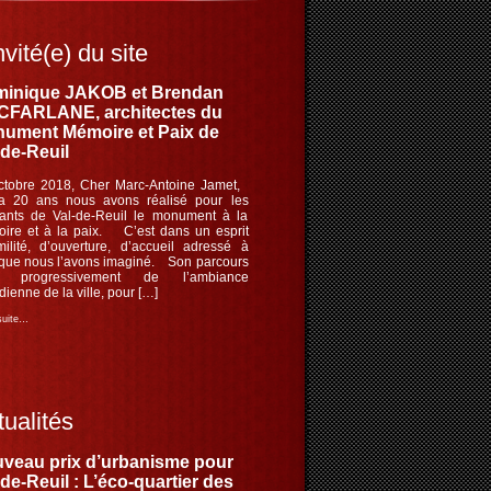
nvité(e) du site
inique JAKOB et Brendan
FARLANE, architectes du
ument Mémoire et Paix de
-de-Reuil
ctobre 2018, Cher Marc-Antoine Jamet,
 a 20 ans nous avons réalisé pour les
tants de Val-de-Reuil le monument à la
ire et à la paix. C’est dans un esprit
milité, d’ouverture, d’accueil adressé à
 que nous l’avons imaginé. Son parcours
le progressivement de l’ambiance
dienne de la ville, pour […]
 suite…
ualités
veau prix d’urbanisme pour
-de-Reuil : L’éco-quartier des