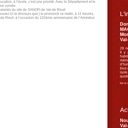
ucation, à l’école, c’est une priorité. Avec le Département et le
une corvée.
 salariés du site de SANOFI de Val-de-Reuil
L'i
ez ici le discours que j’ai prononcé ce matin, à 11 heures,
e-Reuil, à l’occasion du 102ème anniversaire de l’Armistice
Dom
MAC
Mon
Val
28 o
Il y
habi
mémo
d’hu
tous
iso
quoti
lire la
Act
Nou
Val