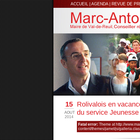
ACCUEIL
|
AGENDA
|
REVUE DE P
15
Rolivalois en vacance
du service Jeunesse d
AOUT
2014
Fatal error:
Theme at http://www.ma
content/themes/jamet/js/galleria.clas