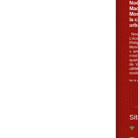
Noé
Mad
Mon
la 
urb
Nouv
L’éc
Phil
Moni
« am
n’es
quali
de V
util
souli
lire la
Sit