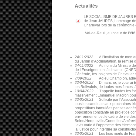
Actualités
LE SOCIALISME DE JAURES EST 
de Jean JAURES, hommage de la f
Charleval lors de la cérémonie 
Val-de-Reuil, au coeur de l’été
24/11/2022
À l’invitation de mon 
du Jardin d’Acclimatation, la remise 
24/11/2022
Au nom du Ministre de
de l’Enseignement à distance (CNED), 
Générale, les insignes de Chevalier
7/09/2022
Adieu Champion, adieu 
22/04/2022
Dimanche, je voterai 
les Rolivalois, de toutes mes forces,
10/04/2022
J’appelle toutes les f
massivement Emmanuel Macron pour 
22/05/2021
Sollicité par l’Assoc
tous les candidats aux prochaines él
propositions formulées par ses adhér
opposition constante au projet de co
environnement et le cadre de vie des
Seine/Herqueville/Connelles/Amfrevil
l’avis varie à l’approche des électi
la justice pour interdire sa constructio
22/05/2021
Les trois morts de Fra