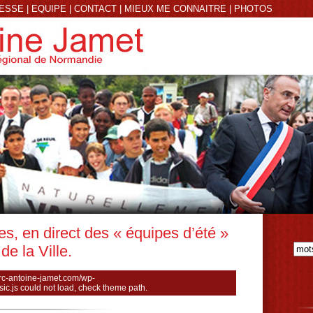
RESSE
|
EQUIPE
|
CONTACT
|
MIEUX ME CONNAITRE
|
PHOTOS
s, en direct des « équipes d’été »
e la Ville.
rc-antoine-jamet.com/wp-
sic.js could not load, check theme path.