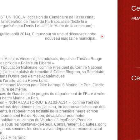
Ce
UN ROC. A l’occasion du Centenaire de l’assassinat
@MA
édération de l’Eure du Parti socialiste (texte lu à
organisée par Denis Lebaillif, le Maire de la commune).
 (juillet-août 2014). Cliquez sur sa une et découvrez notre
nouveau magazine municipal.
ami Matthias Vincenot, j’introduisais, depuis le Théâtre Rouge
des prix de « Poésie en Liberté »
 l’Éducation Nationale, comme Président du Centre National
j’ai eu le plaisir de remettre à Céline Blugeon, sa Secrétaire
 dans l’Ordre des Palmes Académiques
Ce
l’artiste, adieu Hervé Lofidi
Emmanuel Macron pour faire barrage à Marine Le Pen. J’incite
 à faire de même.
orces de Gauche et de progrès du département de l’Eure à voter
battre Marine Le Pen.
iation « NON À L’AUTOROUTE A133-A134 », comme l’ont été
ections départementales, j’ai tenu, en approuvant chacune des
ents, à rappeler mon hostilité de la première heure et mon
ntournement Est de Rouen, dévastateur pour notre
 habitants du canton du Vaudreuil/Léry/Poses/Porte de
le sous les Monts/Val-de-Reuil. Contrairement à d’autres, dont
ons, nous sommes les seuls à avoir déposé des recours devant
n.
nçois Mitterrand