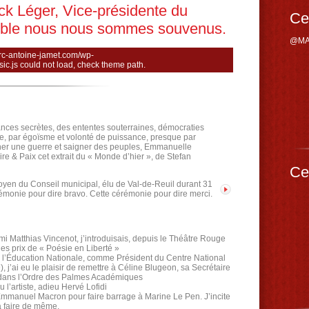
k Léger, Vice-présidente du
Ce
ble nous nous sommes souvenus.
@MA
rc-antoine-jamet.com/wp-
sic.js could not load, check theme path.
nces secrètes, des ententes souterraines, démocraties
e, par égoïsme et volonté de puissance, presque par
her une guerre et saigner des peuples, Emmanuelle
 & Paix cet extrait du « Monde d’hier », de Stefan
Ce
oyen du Conseil municipal, élu de Val-de-Reuil durant 31
émonie pour dire bravo. Cette cérémonie pour dire merci.
ami Matthias Vincenot, j’introduisais, depuis le Théâtre Rouge
des prix de « Poésie en Liberté »
 l’Éducation Nationale, comme Président du Centre National
j’ai eu le plaisir de remettre à Céline Blugeon, sa Secrétaire
 dans l’Ordre des Palmes Académiques
l’artiste, adieu Hervé Lofidi
Emmanuel Macron pour faire barrage à Marine Le Pen. J’incite
 à faire de même.