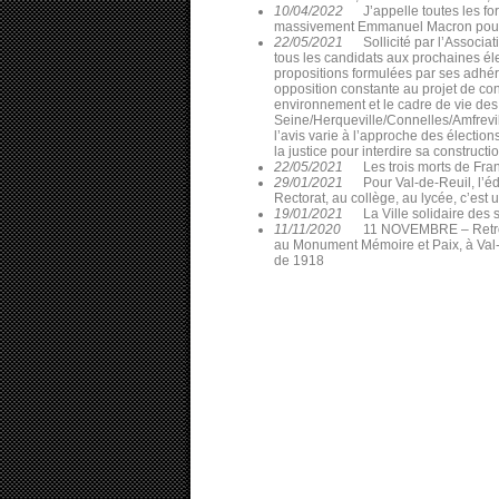
10/04/2022
J’appelle toutes les f
massivement Emmanuel Macron pour 
22/05/2021
Sollicité par l’Assoc
tous les candidats aux prochaines él
propositions formulées par ses adhér
opposition constante au projet de co
environnement et le cadre de vie des
Seine/Herqueville/Connelles/Amfrevil
l’avis varie à l’approche des électi
la justice pour interdire sa constructio
22/05/2021
Les trois morts de Fra
29/01/2021
Pour Val-de-Reuil, l’éd
Rectorat, au collège, au lycée, c’est 
19/01/2021
La Ville solidaire des
11/11/2020
11 NOVEMBRE – Retrouv
au Monument Mémoire et Paix, à Val-d
de 1918