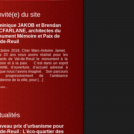
nvité(e) du site
inique JAKOB et Brendan
FARLANE, architectes du
ument Mémoire et Paix de
-de-Reuil
ctobre 2018, Cher Marc-Antoine Jamet,
 a 20 ans nous avons réalisé pour les
tants de Val-de-Reuil le monument à la
ire et à la paix. C’est dans un esprit
milité, d’ouverture, d’accueil adressé à
 que nous l’avons imaginé. Son parcours
le progressivement de l’ambiance
dienne de la ville, pour […]
 suite…
ualités
veau prix d’urbanisme pour
-de-Reuil : L’éco-quartier des