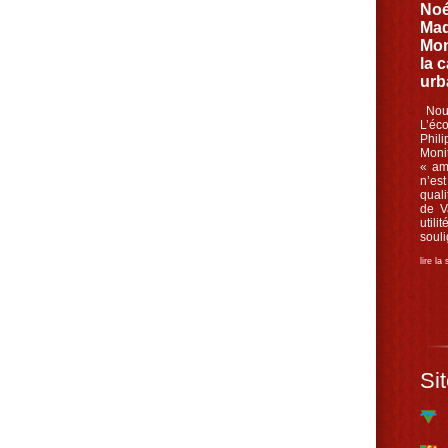
Noé
Mad
Mon
la 
urb
Nouv
L’éc
Phil
Moni
« am
n’es
quali
de V
util
souli
lire la
Sit