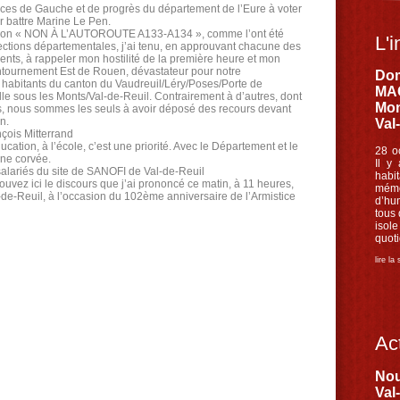
orces de Gauche et de progrès du département de l’Eure à voter
battre Marine Le Pen.
iation « NON À L’AUTOROUTE A133-A134 », comme l’ont été
L'i
ections départementales, j’ai tenu, en approuvant chacune des
ents, à rappeler mon hostilité de la première heure et mon
ntournement Est de Rouen, dévastateur pour notre
Dom
 habitants du canton du Vaudreuil/Léry/Poses/Porte de
MAC
le sous les Monts/Val-de-Reuil. Contrairement à d’autres, dont
Mon
ons, nous sommes les seuls à avoir déposé des recours devant
n.
Val
nçois Mitterrand
ucation, à l’école, c’est une priorité. Avec le Département et le
28 o
une corvée.
Il y
 salariés du site de SANOFI de Val-de-Reuil
habi
ez ici le discours que j’ai prononcé ce matin, à 11 heures,
mémo
e-Reuil, à l’occasion du 102ème anniversaire de l’Armistice
d’hu
tous
iso
quoti
lire la
Act
Nou
Val