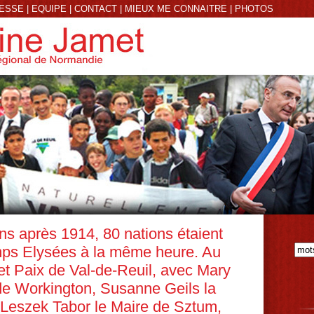
RESSE
|
EQUIPE
|
CONTACT
|
MIEUX ME CONNAITRE
|
PHOTOS
ans après 1914, 80 nations étaient
mps Elysées à la même heure. Au
 Paix de Val-de-Reuil, avec Mary
de Workington, Susanne Geils la
 Leszek Tabor le Maire de Sztum,