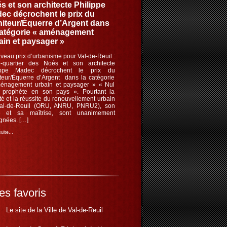
s et son architecte Philippe
ec décrochent le prix du
iteur/Équerre d’Argent dans
catégorie « aménagement
ain et paysager »
eau prix d’urbanisme pour Val-de-Reuil :
o-quartier des Noés et son architecte
ippe Madec décrochent le prix du
teur/Équerre d’Argent dans la catégorie
énagement urbain et paysager » « Nul
t prophète en son pays ». Pourtant la
té et la réussite du renouvellement urbain
al-de-Reuil (ORU, ANRU, PNRU2), son
ité et sa maîtrise, sont unanimement
gnées. […]
 suite…
es favoris
Le site de la Ville de Val-de-Reuil