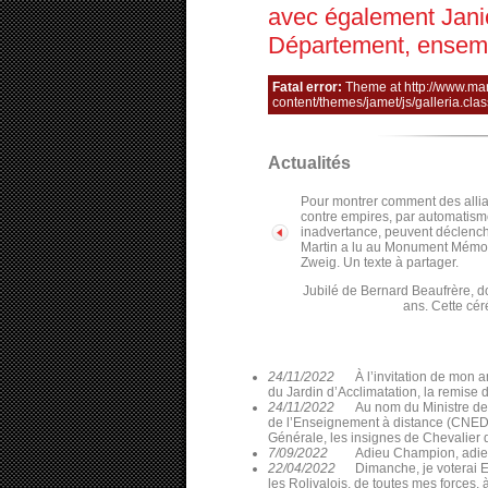
avec également Janic
Département, ensem
Fatal error:
Theme at http://www.ma
content/themes/jamet/js/galleria.clas
Actualités
Pour montrer comment des allia
contre empires, par automatism
inadvertance, peuvent déclenc
Martin a lu au Monument Mémoire
Zweig. Un texte à partager.
Jubilé de Bernard Beaufrère, d
ans. Cette cér
24/11/2022
À l’invitation de mon 
du Jardin d’Acclimatation, la remise 
24/11/2022
Au nom du Ministre de
de l’Enseignement à distance (CNED), 
Générale, les insignes de Chevalier
7/09/2022
Adieu Champion, adieu 
22/04/2022
Dimanche, je voterai 
les Rolivalois, de toutes mes forces,