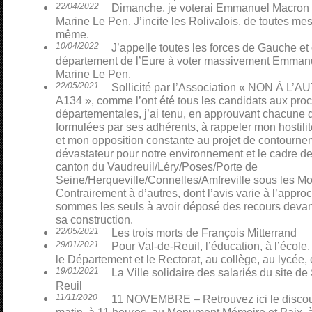
22/04/2022
Dimanche, je voterai Emmanuel Macron p
Marine Le Pen. J’incite les Rolivalois, de toutes mes 
même.
10/04/2022
J’appelle toutes les forces de Gauche et
département de l’Eure à voter massivement Emmanu
Marine Le Pen.
22/05/2021
Sollicité par l’Association « NON À L
A134 », comme l’ont été tous les candidats aux pro
départementales, j’ai tenu, en approuvant chacune 
formulées par ses adhérents, à rappeler mon hostili
et mon opposition constante au projet de contourn
dévastateur pour notre environnement et le cadre de
canton du Vaudreuil/Léry/Poses/Porte de
Seine/Herqueville/Connelles/Amfreville sous les Mo
Contrairement à d’autres, dont l’avis varie à l’appro
sommes les seuls à avoir déposé des recours devant 
sa construction.
22/05/2021
Les trois morts de François Mitterrand
29/01/2021
Pour Val-de-Reuil, l’éducation, à l’école,
le Département et le Rectorat, au collège, au lycée, 
19/01/2021
La Ville solidaire des salariés du site 
Reuil
11/11/2020
11 NOVEMBRE – Retrouvez ici le discour