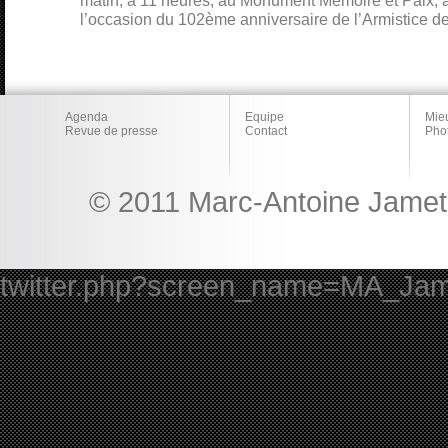
matin, à 11 heures, au Monument Mémoire et Paix, à
l’occasion du 102ème anniversaire de l’Armistice d
Agenda
Equipe
Mie
Revue de presse
Contact
Pho
© 2011 Marc-Antoine Jamet 
twitter.php?screen_name=MA_Ja