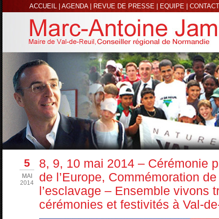
ACCUEIL
|
AGENDA
|
REVUE DE PRESSE
|
EQUIPE
|
CONTAC
5
8, 9, 10 mai 2014 – Cérémonie pa
de l’Europe, Commémoration de l
MAI
2014
l’esclavage – Ensemble vivons tr
cérémonies et festivités à Val-de