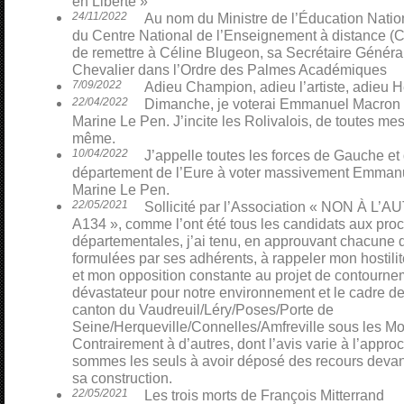
en Liberté »
24/11/2022
Au nom du Ministre de l’Éducation Nati
du Centre National de l’Enseignement à distance (CN
de remettre à Céline Blugeon, sa Secrétaire Général
Chevalier dans l’Ordre des Palmes Académiques
7/09/2022
Adieu Champion, adieu l’artiste, adieu H
22/04/2022
Dimanche, je voterai Emmanuel Macron p
Marine Le Pen. J’incite les Rolivalois, de toutes mes 
même.
10/04/2022
J’appelle toutes les forces de Gauche et
département de l’Eure à voter massivement Emmanu
Marine Le Pen.
22/05/2021
Sollicité par l’Association « NON À L
A134 », comme l’ont été tous les candidats aux pro
départementales, j’ai tenu, en approuvant chacune 
formulées par ses adhérents, à rappeler mon hostili
et mon opposition constante au projet de contourn
dévastateur pour notre environnement et le cadre de
canton du Vaudreuil/Léry/Poses/Porte de
Seine/Herqueville/Connelles/Amfreville sous les Mo
Contrairement à d’autres, dont l’avis varie à l’appro
sommes les seuls à avoir déposé des recours devant 
sa construction.
22/05/2021
Les trois morts de François Mitterrand