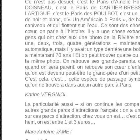
Ce n’est pas désuet, c’est le Paris d’Amélie Pou
DOISNEAU, c’est le Paris de CARTIER-BRESSO
LARTIGUE, c’est le Paris des POULBOT, c’est un 
de noir et blanc, d’« Un Américain à Paris », de 
caniveau et qui flottent sur l’eau. Ce sont des cho
cœur, on parle à l’histoire. Il y a une chose extra
gens qui ont chez eux une photo de la Rivière e
une, deux, trois, quatre générations – maintena
automatique, mais il y avait un type derrière une boi
a maintenant 70 ans ! Et on peut trouver quatre ou 
la même photo. On retrouve ses grands-parents, 
quand on sera parent, on retrouve son cœur d’enfa
qu’on est devenu peut-être le grand-père d’un petit-f
C’est cela, c’est… cette espèce de passage symb
qu’on ne trouvera dans aucun autre parc à Paris.
Karine VERGNIOL
La particularité aussi – si on continue les compa
autres grands parcs d’attractions français : on a un
sur ces parcs d’attraction, chez vous on est… c’est dé
hein, on est entre 1 et 3 euros…
Marc-Antoine JAMET