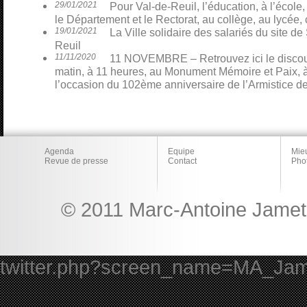
29/01/2021
Pour Val-de-Reuil, l’éducation, à l’école,
le Département et le Rectorat, au collège, au lycée, 
19/01/2021
La Ville solidaire des salariés du site 
Reuil
11/11/2020
11 NOVEMBRE – Retrouvez ici le discour
matin, à 11 heures, au Monument Mémoire et Paix, à
l’occasion du 102ème anniversaire de l’Armistice d
Agenda
Equipe
Mie
Revue de presse
Contact
Pho
© 2011 Marc-Antoine Jamet 
twitter.php?screen_name=MA_Ja