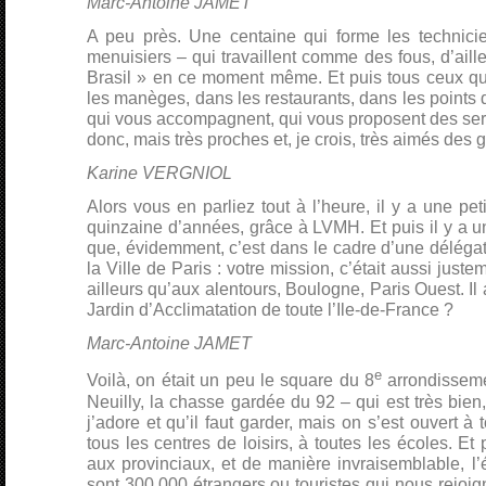
Marc-Antoine JAMET
A peu près. Une centaine qui forme les technicien
menuisiers – qui travaillent comme des fous, d’aill
Brasil » en ce moment même. Et puis tous ceux qui
les manèges, dans les restaurants, dans les points 
qui vous accompagnent, qui vous proposent des se
donc, mais très proches et, je crois, très aimés des 
Karine VERGNIOL
Alors vous en parliez tout à l’heure, il y a une pe
quinzaine d’années, grâce à LVMH. Et puis il y a u
que, évidemment, c’est dans le cadre d’une délégat
la Ville de Paris : votre mission, c’était aussi juste
ailleurs qu’aux alentours, Boulogne, Paris Ouest. Il a 
Jardin d’Acclimatation de toute l’Ile-de-France ?
Marc-Antoine JAMET
e
Voilà, on était un peu le square du 8
arrondissemen
Neuilly, la chasse gardée du 92 – qui est très bien
j’adore et qu’il faut garder, mais on s’est ouvert à
tous les centres de loisirs, à toutes les écoles. Et 
aux provinciaux, et de manière invraisemblable, l’ét
sont 300.000 étrangers ou touristes qui nous rejoig