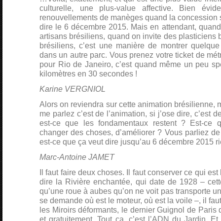
culturelle, une plus-value affective. Bien év
renouvellements de manèges quand la concession se
dire le 6 décembre 2015. Mais en attendant, quand o
artisans brésiliens, quand on invite des plasticiens 
brésiliens, c’est une manière de montrer quelque
dans un autre parc. Vous prenez votre ticket de mét
pour Rio de Janeiro, c’est quand même un peu spéc
kilomètres en 30 secondes !
Karine VERGNIOL
Alors on reviendra sur cette animation brésilienne, m
me parlez c’est de l’animation, si j’ose dire, c’est d
est-ce que les fondamentaux restent ? Est-ce
changer des choses, d’améliorer ? Vous parliez de
est-ce que ça veut dire jusqu’au 6 décembre 2015 r
Marc-Antoine JAMET
Il faut faire deux choses. Il faut conserver ce qui est
dire la Rivière enchantée, qui date de 1928 – cett
qu’une roue à aubes qu’on ne voit pas transporte u
se demande où est le moteur, où est la voile –, il faut
les Miroirs déformants, le dernier Guignol de Paris 
et gratuitement. Tout ça, c’est l’ADN du Jardin. Et