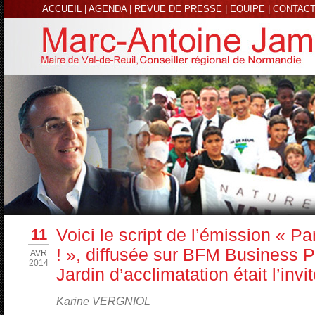
ACCUEIL
|
AGENDA
|
REVUE DE PRESSE
|
EQUIPE
|
CONTAC
11
Voici le script de l’émission « Pa
! », diffusée sur BFM Business Pa
AVR
2014
Jardin d’acclimatation était l’invit
Karine VERGNIOL