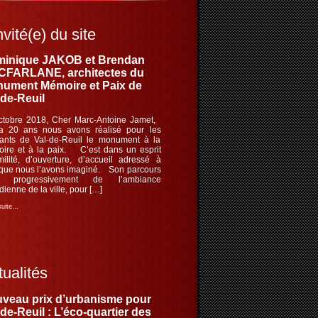
nvité(e) du site
inique JAKOB et Brendan
FARLANE, architectes du
ument Mémoire et Paix de
-de-Reuil
ctobre 2018, Cher Marc-Antoine Jamet,
 a 20 ans nous avons réalisé pour les
tants de Val-de-Reuil le monument à la
ire et à la paix. C’est dans un esprit
milité, d’ouverture, d’accueil adressé à
 que nous l’avons imaginé. Son parcours
le progressivement de l’ambiance
dienne de la ville, pour […]
 suite…
ualités
veau prix d’urbanisme pour
-de-Reuil : L’éco-quartier des