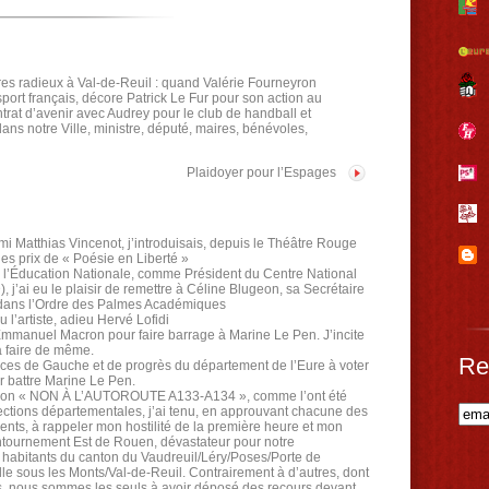
ires radieux à Val-de-Reuil : quand Valérie Fourneyron
 sport français, décore Patrick Le Fur pour son action au
trat d’avenir avec Audrey pour le club de handball et
s notre Ville, ministre, député, maires, bénévoles,
Plaidoyer pour l’Espages
ami Matthias Vincenot, j’introduisais, depuis le Théâtre Rouge
des prix de « Poésie en Liberté »
 l’Éducation Nationale, comme Président du Centre National
j’ai eu le plaisir de remettre à Céline Blugeon, sa Secrétaire
 dans l’Ordre des Palmes Académiques
l’artiste, adieu Hervé Lofidi
Emmanuel Macron pour faire barrage à Marine Le Pen. J’incite
 à faire de même.
Re
orces de Gauche et de progrès du département de l’Eure à voter
battre Marine Le Pen.
iation « NON À L’AUTOROUTE A133-A134 », comme l’ont été
ections départementales, j’ai tenu, en approuvant chacune des
ents, à rappeler mon hostilité de la première heure et mon
ntournement Est de Rouen, dévastateur pour notre
 habitants du canton du Vaudreuil/Léry/Poses/Porte de
le sous les Monts/Val-de-Reuil. Contrairement à d’autres, dont
ons, nous sommes les seuls à avoir déposé des recours devant