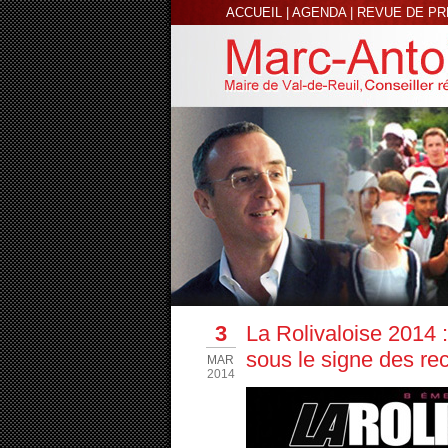
ACCUEIL
|
AGENDA
|
REVUE DE P
3
La Rolivaloise 2014 
sous le signe des re
MAR
2014