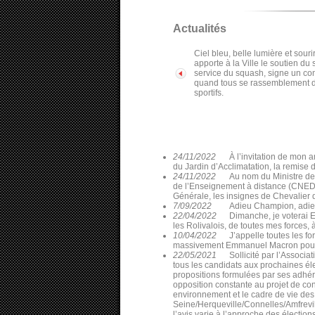
Actualités
Ciel bleu, belle lumière et sour
apporte à la Ville le soutien du
service du squash, signe un con
quand tous se rassemblement dan
sportifs.
24/11/2022
À l’invitation de mon 
du Jardin d’Acclimatation, la remise 
24/11/2022
Au nom du Ministre de
de l’Enseignement à distance (CNED), 
Générale, les insignes de Chevalier
7/09/2022
Adieu Champion, adieu 
22/04/2022
Dimanche, je voterai 
les Rolivalois, de toutes mes forces,
10/04/2022
J’appelle toutes les f
massivement Emmanuel Macron pour 
22/05/2021
Sollicité par l’Assoc
tous les candidats aux prochaines él
propositions formulées par ses adhér
opposition constante au projet de co
environnement et le cadre de vie des
Seine/Herqueville/Connelles/Amfrevil
l’avis varie à l’approche des électi