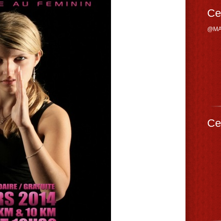
Ce
@MA
Ce