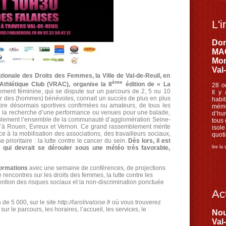
L'i
Dom
MAC
Mon
Val
tionale des Droits des Femmes, la Ville de Val-de-Reuil, en
ème
 Athlétique Club (VRAC), organise la 8
édition de « La
28 o
ement féminine, qui se dispute sur un parcours de 2, 5 ou 10
Il y
par des (hommes) bénévoles, connait un succès de plus en plus
habi
tire désormais sportives confirmées ou amateurs, de tous les
mémo
 à la recherche d’une performance ou venues pour une balade,
d’hu
eulement l’ensemble de la communauté d’agglomération Seine-
tous
u’à Rouen, Evreux et Vernon. Ce grand rassemblement mérite
iso
âce à la mobilisation des associations, des travailleurs sociaux,
quoti
prioritaire : la lutte contre le cancer du sein.
Dès lors, il est
lire la
, qui devrait se dérouler sous une météo très favorable,
formations
avec une semaine de conférences, de projections
rencontres sur les droits des femmes, la lutte contre les
ention des risques sociaux et la non-discrimination ponctuée
Act
s de 5 000, sur le site
http://larolivaloise.fr
où vous trouverez
ur le parcours, les horaires, l’accueil, les services, le
Nou
Val