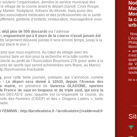
 soutenir l’organisation, derrière le service municipal des
Noé
le village de la course avant le départ (
Sanofi, Croix Rouge,
Mad
y Market, Toukyland, Artisans du Monde,
mais aussi des
Mon
es associations médicales et des professionnels de la santé
la 
uffement, garderie d’enfants, restauration, massage/kiné vous
urb
c
déjà plus de 500 dossards
via l’adresse
Nouv
n
, engouement qui à 6 jours de la course n’avait jamais été
L’éc
 être largement dépassé puisqu’il sera encore temps, jusqu’à la
Phil
sur place le jour J.
Moni
« am
t celui que nous espérons. Au cœur du village avec les
n’es
rrez faire un don pour la recherche et la lutte contre le
quali
llecte au profit de l’Association Bouchons 276 (pour aider à la
de V
sures de sports (qui seront acheminées vers Ifrane, au Maroc)
util
tp://larolivaloise.fr/actualite
.
souli
s
, pour cette belle journée, solidaire, qui s’annonce, comme
lire la
le !
Le départ sera donné à
10h30, depuis l’Avenue des
la mairie,
en présence de
Vanessa GLADONE, sportive
 France de saut en longueur et de triple saut, qui sera la
ation DECAD’E avec laquelle est co-organisée la course, du
roits des Femmes (CIDDF) et des « Dragons Ladies », belle
ladie.
NIN : http://larolivaloise.fr / larolivaloise@valdereuil.fr
Sit