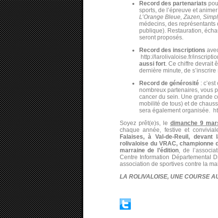
Record des partenariats
pour
sports, de l’épreuve et animer 
L’Orange Bleue, Zazen, Simpl
médecins, des représentants d
publique). Restauration, écha
seront proposés.
Record des inscriptions
ave
http://larolivaloise.fr/inscriptio
aussi fort
. Ce chiffre devrait
dernière minute, de s’inscrire 
Record de générosité
: c’es
nombreux partenaires, vous pou
cancer du sein. Une grande co
mobilité de tous) et de chaus
sera également organisée.
ht
Soyez prêt(e)s, le
dimanche 9 mar
chaque année, festive et convivia
Falaises, à Val-de-Reuil, devant 
rolivaloise du VRAC, championne de
marraine de l’édition
, de l’associ
Centre Information Départemental D
association de sportives contre la ma
LA ROLIVALOISE, UNE COURSE AU FEMI