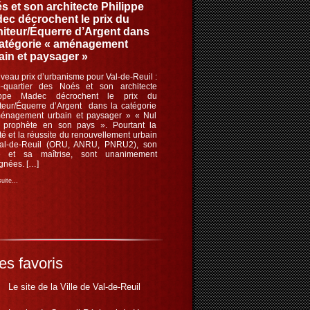
s et son architecte Philippe
ec décrochent le prix du
iteur/Équerre d’Argent dans
catégorie « aménagement
ain et paysager »
eau prix d’urbanisme pour Val-de-Reuil :
o-quartier des Noés et son architecte
ippe Madec décrochent le prix du
teur/Équerre d’Argent dans la catégorie
énagement urbain et paysager » « Nul
t prophète en son pays ». Pourtant la
té et la réussite du renouvellement urbain
al-de-Reuil (ORU, ANRU, PNRU2), son
ité et sa maîtrise, sont unanimement
gnées. […]
 suite…
es favoris
Le site de la Ville de Val-de-Reuil