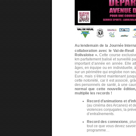
Au lendemain de la Journée Interna
collaboration avec le Val-de-Reuil
Rolivaloise ».
Cette course exclusiv
km parfaitement balisé et surveillé 
important d’année en année. Elle at
âges, en équipe ou en individuelle,
sur un périmètre qui englobe non s
Eure, mais s’étend maintenant jusq
cette notoriété, car il est associé, gr
des personnels de santé, à une cause 
normal que cette nouvelle édition
multiplie les records !
Record d’animations et d’in
(au cinéma des Arcanes) et de 
violences conjugales, la prév
d’entraînements.
Record des connexions
, plu
tout ce que vous devez savoir s
programme…