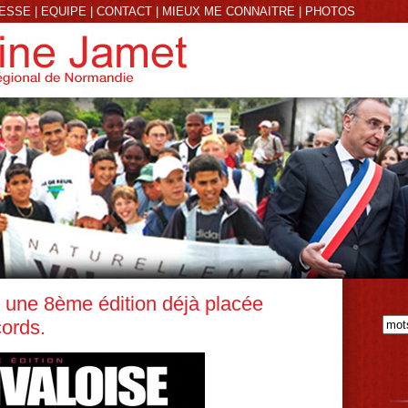
RESSE
|
EQUIPE
|
CONTACT
|
MIEUX ME CONNAITRE
|
PHOTOS
: une 8ème édition déjà placée
cords.