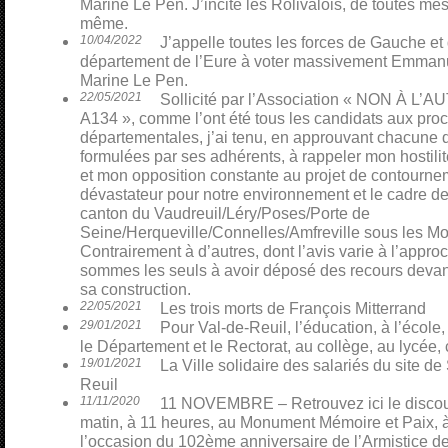
Marine Le Pen. J’incite les Rolivalois, de toutes mes 
même.
10/04/2022
J’appelle toutes les forces de Gauche et
département de l’Eure à voter massivement Emmanu
Marine Le Pen.
22/05/2021
Sollicité par l’Association « NON À L
A134 », comme l’ont été tous les candidats aux pro
départementales, j’ai tenu, en approuvant chacune 
formulées par ses adhérents, à rappeler mon hostili
et mon opposition constante au projet de contourn
dévastateur pour notre environnement et le cadre de
canton du Vaudreuil/Léry/Poses/Porte de
Seine/Herqueville/Connelles/Amfreville sous les Mo
Contrairement à d’autres, dont l’avis varie à l’appro
sommes les seuls à avoir déposé des recours devant 
sa construction.
22/05/2021
Les trois morts de François Mitterrand
29/01/2021
Pour Val-de-Reuil, l’éducation, à l’école,
le Département et le Rectorat, au collège, au lycée, 
19/01/2021
La Ville solidaire des salariés du site 
Reuil
11/11/2020
11 NOVEMBRE – Retrouvez ici le discour
matin, à 11 heures, au Monument Mémoire et Paix, à
l’occasion du 102ème anniversaire de l’Armistice d