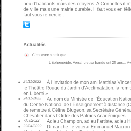
peu d’habitants mais des citoyens. A Connelles il n
de ville mais une mairie durable. Il faut vous en félicit
faut vous remercier.
Actualités
C’est avec plaisir que…
L’Ephéméride, Verschu et sa bande ont 20 ans… Ave
24/11/2022
À l’invitation de mon ami Matthias Vinceno
le Théâtre Rouge du Jardin d’Acclimatation, la remi
en Liberté »
24/11/2022
Au nom du Ministre de l’Éducation Nati
du Centre National de l’Enseignement à distance (CN
de remettre à Céline Blugeon, sa Secrétaire Général
Chevalier dans l’Ordre des Palmes Académiques
7/09/2022
Adieu Champion, adieu l’artiste, adieu H
22/04/2022
Dimanche, je voterai Emmanuel Macron p