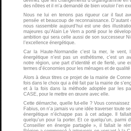
devinez que les changements d’organigramme en c
des nôtres et il m’a demandé de bien vouloir l’en e
Nous ne lui en tenons pas rigueur car il faut av
pensée et beaucoup de reconnaissance. D’autant qu
nous rassemble aujourd’hui est une des illustrati
majeures qu’Alain Le Vern a porté pour le dévelop
ambition qui sera celle aussi de son successeur N
l’excellence énergétique.
Car la Haute-Normandie c’est la mer, le vent, la
énergétique n’est pas un esthétisme, c’est un a
notre région, une part d’identité et de fierté, une
termes d’économies pour les ménages et de qualité
Alors à deux titres ce projet de la mairie de Conne
fois dans le choix qui a été fait par la mairie de s’
et à la fois dans la méthode adoptée par les par
CASE, pour le mettre en œuvre avec elle.
Cette démarche, quelle fut-elle ? Vous connaissez
Fabius, on n’a jamais vu une idée traverser toute seu
énergétique n’échappe pas à cet adage. Il falla
quelqu’un pour la porter. Et ce quelqu’un, parmi d
Conseiller en énergie partagée », il fallait le ré
Région a commencé à intervenir, en versant à la 