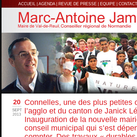
ACCUEIL
|
AGENDA
|
REVUE DE PRESSE
|
EQUIPE
|
CONTAC
20
Connelles, une des plus petite
l’agglo et du canton de Janick Lé
SEPT
2013
Inauguration de la nouvelle mairi
conseil municipal qui s’est dép
compter. Des travaux « durables »