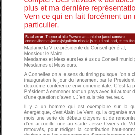
plus et ma dernière représentati
Vern ce qui en fait forcément u
particulier.
Monsieur le Député,
Fatal error:
Theme at http://www.marc-antoine-jamet.com/wp-
content/themes/jamet/js/galleria.classic.js could not load, check th
Monsieur le Président du Conseil général,
Madame la Vice-présidente du Conseil général,
Monsieur le Maire,
Mesdames et Messieurs les élus du Conseil municip
Mesdames et Messieurs,
A Connelles on a le sens du timing puisque l’on a c
inauguration le jour du lancement par le Présiden
deuxième conférence environnementale. C’est la p
Président à emmener tout un pays avec lui autour d’
d’une question d’avenir. J’en suis très heureux.
Il y a un homme qui est exemplaire sur la que
énergétique, c’est Alain Le Vern, qui a organisé av
mois une série de débats citoyens et de rencontre
d’en accueillir une au stade Jesse Owens de V
retrouvés, pour rédiger la contribution haut-no