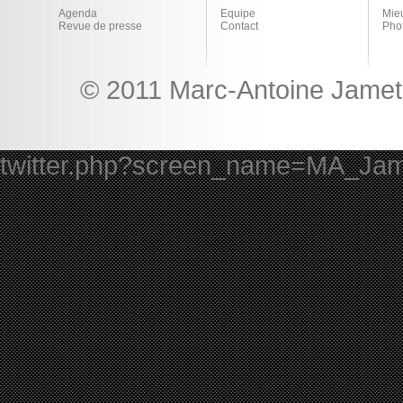
Agenda
Equipe
Mie
Revue de presse
Contact
Pho
© 2011 Marc-Antoine Jamet 
twitter.php?screen_name=MA_Ja