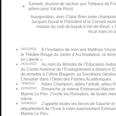
Samedi, réunion de section aux Tréteaux de Fra
piliers pour Val-de-Reuil.
Inauguration, avec Claire Bren notre champio
Jacques Duval le Président et le Conseil munic
maison du club de kayak à Val-de-Reuil. «
local mais on 
24/11/2022
À l’invitation de mon ami Matthias Vinceno
le Théâtre Rouge du Jardin d’Acclimatation, la remi
en Liberté »
24/11/2022
Au nom du Ministre de l’Éducation Nati
du Centre National de l’Enseignement à distance (CN
de remettre à Céline Blugeon, sa Secrétaire Général
Chevalier dans l’Ordre des Palmes Académiques
7/09/2022
Adieu Champion, adieu l’artiste, adieu H
22/04/2022
Dimanche, je voterai Emmanuel Macron p
Marine Le Pen. J’incite les Rolivalois, de toutes mes 
même.
10/04/2022
J’appelle toutes les forces de Gauche et
département de l’Eure à voter massivement Emmanu
Marine Le Pen.