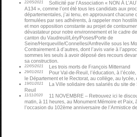
22/05/2021
Sollicité par l’Association « NON À L
A134 », comme l’ont été tous les candidats aux pro
départementales, j’ai tenu, en approuvant chacune 
formulées par ses adhérents, à rappeler mon hostili
et mon opposition constante au projet de contourn
dévastateur pour notre environnement et le cadre de
canton du Vaudreuil/Léry/Poses/Porte de
Seine/Herqueville/Connelles/Amfreville sous les Mo
Contrairement à d’autres, dont l’avis varie à l’appro
sommes les seuls à avoir déposé des recours devant 
sa construction.
22/05/2021
Les trois morts de François Mitterrand
29/01/2021
Pour Val-de-Reuil, l’éducation, à l’école,
le Département et le Rectorat, au collège, au lycée, 
19/01/2021
La Ville solidaire des salariés du site 
Reuil
11/11/2020
11 NOVEMBRE – Retrouvez ici le discour
matin, à 11 heures, au Monument Mémoire et Paix, à
l’occasion du 102ème anniversaire de l’Armistice d