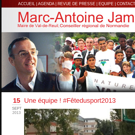
ACCUEIL
|
AGENDA
|
REVUE DE PRESSE
|
EQUIPE
|
CONTAC
15
Une équipe ! #Fêtedusport2013
SEPT
2013