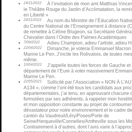
24/11/2022
À l’invitation de mon ami Matthias Vinceno
le Théâtre Rouge du Jardin d’Acclimatation, la remi
en Liberté »
24/11/2022
Au nom du Ministre de l’Éducation Nati
du Centre National de l’Enseignement à distance (CN
de remettre à Céline Blugeon, sa Secrétaire Général
Chevalier dans l’Ordre des Palmes Académiques
7/09/2022
Adieu Champion, adieu l’artiste, adieu H
22/04/2022
Dimanche, je voterai Emmanuel Macron p
Marine Le Pen. J’incite les Rolivalois, de toutes mes 
même.
10/04/2022
J’appelle toutes les forces de Gauche et
département de l’Eure à voter massivement Emmanu
Marine Le Pen.
22/05/2021
Sollicité par l’Association « NON À L
A134 », comme l’ont été tous les candidats aux pro
départementales, j’ai tenu, en approuvant chacune 
formulées par ses adhérents, à rappeler mon hostili
et mon opposition constante au projet de contourn
dévastateur pour notre environnement et le cadre de
canton du Vaudreuil/Léry/Poses/Porte de
Seine/Herqueville/Connelles/Amfreville sous les Mo
Contrairement à d’autres, dont l’avis varie à l’appro