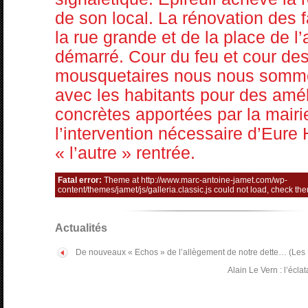
de son local. La rénovation des
la rue grande et de la place de l’
démarré. Cour du feu et cour de
mousquetaires nous nous somm
avec les habitants pour des amél
concrètes apportées par la mairi
l’intervention nécessaire d’Eure 
« l’autre » rentrée.
Fatal error:
Theme at http://www.marc-antoine-jamet.com/wp-
content/themes/jamet/js/galleria.classic.js could not load, check th
Actualités
De nouveaux « Echos » de l’allègement de notre dette… (Les
Alain Le Vern : l’écl