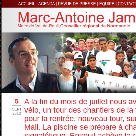
ACCUEIL
|
AGENDA
|
REVUE DE PRESSE
|
EQUIPE
|
CONTAC
5
A la fin du mois de juillet nous av
vélo, un tour des chantiers de la v
SEPT
2013
pour la rentrée, nouveau tour, sur
Mail. La piscine se prépare à ch
signalétique. Epireuil achève la 