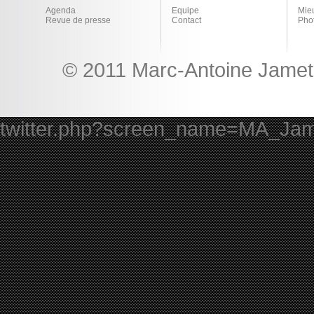
Agenda
Equipe
Mie
Revue de presse
Contact
Pho
© 2011 Marc-Antoine Jamet 
twitter.php?screen_name=MA_Ja