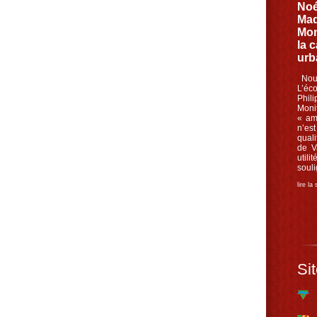
Noé
Mad
Mon
la 
urb
Nouv
L’éc
Phil
Moni
« am
n’es
quali
de V
util
souli
lire la
Sit