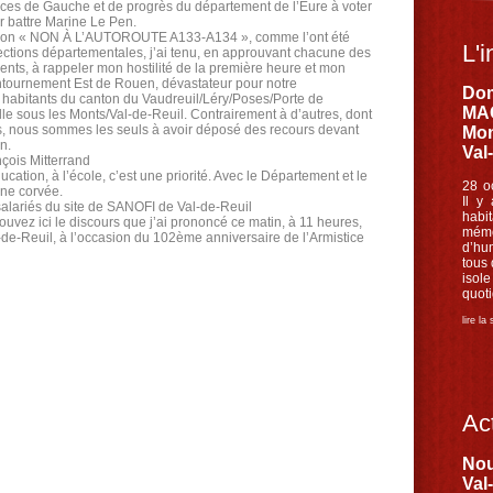
orces de Gauche et de progrès du département de l’Eure à voter
battre Marine Le Pen.
iation « NON À L’AUTOROUTE A133-A134 », comme l’ont été
L'i
ections départementales, j’ai tenu, en approuvant chacune des
ents, à rappeler mon hostilité de la première heure et mon
ntournement Est de Rouen, dévastateur pour notre
Dom
 habitants du canton du Vaudreuil/Léry/Poses/Porte de
MAC
le sous les Monts/Val-de-Reuil. Contrairement à d’autres, dont
ons, nous sommes les seuls à avoir déposé des recours devant
Mon
n.
Val
nçois Mitterrand
ucation, à l’école, c’est une priorité. Avec le Département et le
28 o
une corvée.
Il y
 salariés du site de SANOFI de Val-de-Reuil
habi
ez ici le discours que j’ai prononcé ce matin, à 11 heures,
mémo
e-Reuil, à l’occasion du 102ème anniversaire de l’Armistice
d’hu
tous
iso
quoti
lire la
Act
Nou
Val