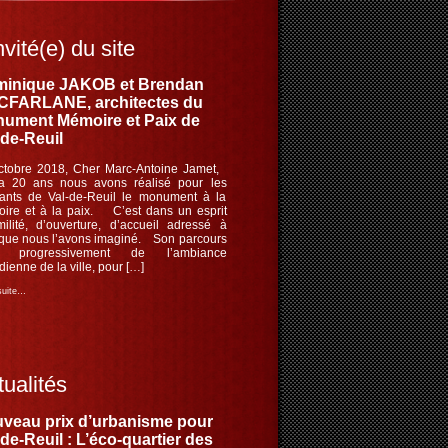
nvité(e) du site
inique JAKOB et Brendan
FARLANE, architectes du
ument Mémoire et Paix de
-de-Reuil
ctobre 2018, Cher Marc-Antoine Jamet,
 a 20 ans nous avons réalisé pour les
tants de Val-de-Reuil le monument à la
ire et à la paix. C’est dans un esprit
milité, d’ouverture, d’accueil adressé à
 que nous l’avons imaginé. Son parcours
le progressivement de l’ambiance
dienne de la ville, pour […]
 suite…
ualités
veau prix d’urbanisme pour
-de-Reuil : L’éco-quartier des