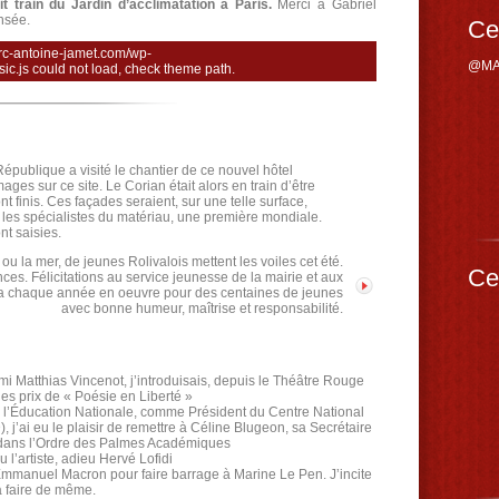
it train du Jardin d’acclimatation à Paris.
Merci à Gabriel
nsée.
Ce
rc-antoine-jamet.com/wp-
@MA
sic.js could not load, check theme path.
 République a visité le chantier de ce nouvel hôtel
ages sur ce site. Le Corian était alors en train d’être
t finis. Ces façades seraient, sur une telle surface,
 les spécialistes du matériau, une première mondiale.
nt saisies.
ou la mer, de jeunes Rolivalois mettent les voiles cet été.
Ce
ces. Félicitations au service jeunesse de la mairie et aux
la chaque année en oeuvre pour des centaines de jeunes
avec bonne humeur, maîtrise et responsabilité.
ami Matthias Vincenot, j’introduisais, depuis le Théâtre Rouge
des prix de « Poésie en Liberté »
 l’Éducation Nationale, comme Président du Centre National
j’ai eu le plaisir de remettre à Céline Blugeon, sa Secrétaire
 dans l’Ordre des Palmes Académiques
l’artiste, adieu Hervé Lofidi
Emmanuel Macron pour faire barrage à Marine Le Pen. J’incite
 à faire de même.