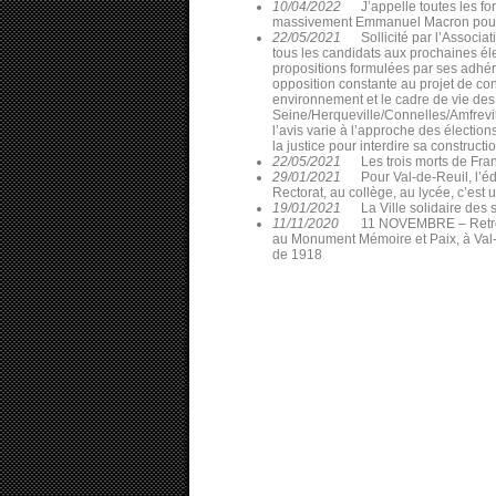
10/04/2022
J’appelle toutes les f
massivement Emmanuel Macron pour 
22/05/2021
Sollicité par l’Assoc
tous les candidats aux prochaines él
propositions formulées par ses adhér
opposition constante au projet de co
environnement et le cadre de vie des
Seine/Herqueville/Connelles/Amfrevil
l’avis varie à l’approche des électi
la justice pour interdire sa constructio
22/05/2021
Les trois morts de Fra
29/01/2021
Pour Val-de-Reuil, l’éd
Rectorat, au collège, au lycée, c’est 
19/01/2021
La Ville solidaire des
11/11/2020
11 NOVEMBRE – Retrouv
au Monument Mémoire et Paix, à Val-d
de 1918