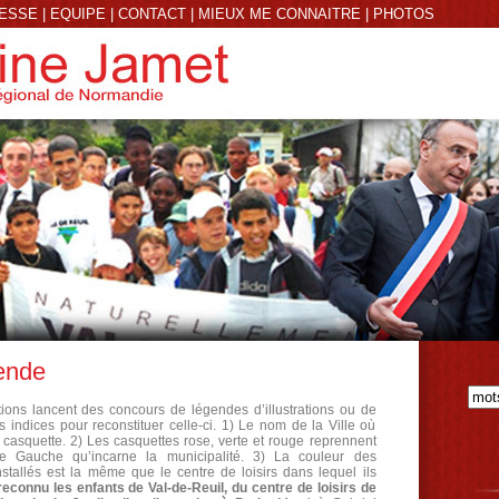
RESSE
|
EQUIPE
|
CONTACT
|
MIEUX ME CONNAITRE
|
PHOTOS
ende
tions lancent des concours de légendes d’illustrations ou de
 indices pour reconstituer celle-ci. 1) Le nom de la Ville où
e casquette. 2) Les casquettes rose, verte et rouge reprennent
e Gauche qu’incarne la municipalité. 3) La couleur des
nstallés est la même que le centre de loisirs dans lequel ils
econnu les enfants de Val-de-Reuil, du centre de loisirs de