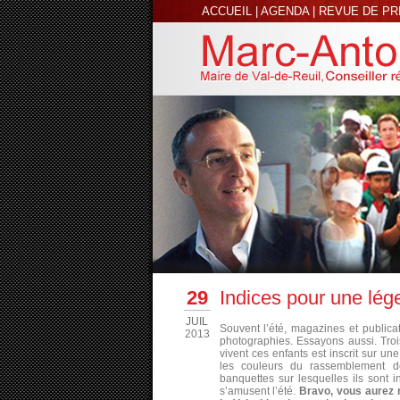
ACCUEIL
|
AGENDA
|
REVUE DE P
29
Indices pour une lég
JUIL
Souvent l’été, magazines et publica
2013
photographies. Essayons aussi. Trois
vivent ces enfants est inscrit sur un
les couleurs du rassemblement d
banquettes sur lesquelles ils sont i
s’amusent l’été.
Bravo, vous aurez r