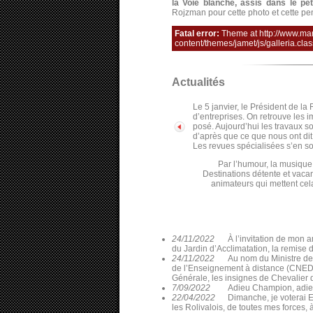
la Voie blanche, assis dans le pet
Rojzman pour cette photo et cette pe
Fatal error:
Theme at http://www.ma
content/themes/jamet/js/galleria.clas
Actualités
Le 5 janvier, le Président de la
d’entreprises. On retrouve les im
posé. Aujourd’hui les travaux son
d’après que ce que nous ont dit
Les revues spécialisées s’en so
Par l’humour, la musique 
Destinations détente et vacan
animateurs qui mettent ce
24/11/2022
À l’invitation de mon 
du Jardin d’Acclimatation, la remise 
24/11/2022
Au nom du Ministre de
de l’Enseignement à distance (CNED), 
Générale, les insignes de Chevalier
7/09/2022
Adieu Champion, adieu 
22/04/2022
Dimanche, je voterai 
les Rolivalois, de toutes mes forces,