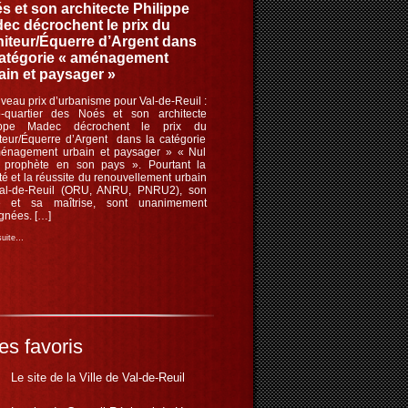
s et son architecte Philippe
ec décrochent le prix du
iteur/Équerre d’Argent dans
catégorie « aménagement
ain et paysager »
eau prix d’urbanisme pour Val-de-Reuil :
o-quartier des Noés et son architecte
ippe Madec décrochent le prix du
teur/Équerre d’Argent dans la catégorie
énagement urbain et paysager » « Nul
t prophète en son pays ». Pourtant la
té et la réussite du renouvellement urbain
al-de-Reuil (ORU, ANRU, PNRU2), son
ité et sa maîtrise, sont unanimement
gnées. […]
 suite…
es favoris
Le site de la Ville de Val-de-Reuil