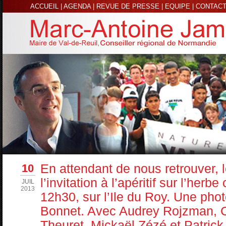
ACCUEIL
|
AGENDA
|
REVUE DE PRESSE
|
EQUIPE
|
CONTAC
10
En attendant de nous retrouver, 
l’invitation à l’apéritif sur l’her
JUIL
2013
12h30, sur l’Ile du Roy. Une phot
Bonnet. Avec Audrey Rojzman, C
Theuret, Mickaël Zézé et Patrick