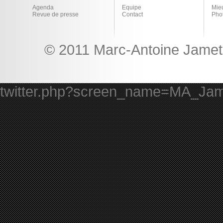
Agenda
Equipe
Mie
Revue de presse
Contact
Pho
© 2011 Marc-Antoine Jamet 
twitter.php?screen_name=MA_Ja