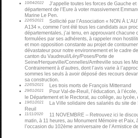
10/04/2022
J’appelle toutes les forces de Gauche et
département de l’Eure à voter massivement Emmanu
Marine Le Pen.
22/05/2021
Sollicité par l’Association « NON À L
A134 », comme l’ont été tous les candidats aux pro
départementales, j’ai tenu, en approuvant chacune 
formulées par ses adhérents, à rappeler mon hostili
et mon opposition constante au projet de contourn
dévastateur pour notre environnement et le cadre de
canton du Vaudreuil/Léry/Poses/Porte de
Seine/Herqueville/Connelles/Amfreville sous les Mo
Contrairement à d’autres, dont l’avis varie à l’appro
sommes les seuls à avoir déposé des recours devant 
sa construction.
22/05/2021
Les trois morts de François Mitterrand
29/01/2021
Pour Val-de-Reuil, l’éducation, à l’école,
le Département et le Rectorat, au collège, au lycée, 
19/01/2021
La Ville solidaire des salariés du site 
Reuil
11/11/2020
11 NOVEMBRE – Retrouvez ici le discour
matin, à 11 heures, au Monument Mémoire et Paix, à
l’occasion du 102ème anniversaire de l’Armistice d