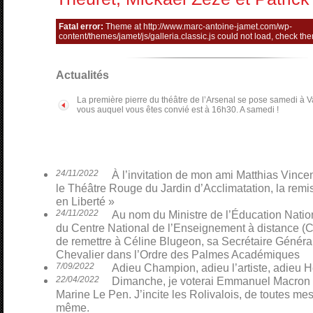
Fatal error:
Theme at http://www.marc-antoine-jamet.com/wp-
content/themes/jamet/js/galleria.classic.js could not load, check th
Actualités
La première pierre du théâtre de l’Arsenal se pose samedi à V
vous auquel vous êtes convié est à 16h30. A samedi !
24/11/2022
À l’invitation de mon ami Matthias Vinceno
le Théâtre Rouge du Jardin d’Acclimatation, la remi
en Liberté »
24/11/2022
Au nom du Ministre de l’Éducation Nati
du Centre National de l’Enseignement à distance (CN
de remettre à Céline Blugeon, sa Secrétaire Général
Chevalier dans l’Ordre des Palmes Académiques
7/09/2022
Adieu Champion, adieu l’artiste, adieu H
22/04/2022
Dimanche, je voterai Emmanuel Macron p
Marine Le Pen. J’incite les Rolivalois, de toutes mes 
même.