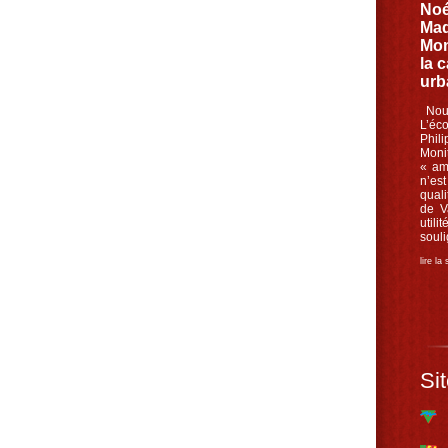
Noé
Mad
Mon
la 
urb
Nouv
L’éc
Phil
Moni
« am
n’es
quali
de V
util
souli
lire la
Sit