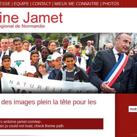
RESSE
|
EQUIPE
|
CONTACT
|
MIEUX ME CONNAITRE
|
PHOTOS
: des images plein la tête pour les
rc-antoine-jamet.com/wp-
sic.js could not load, check theme path.