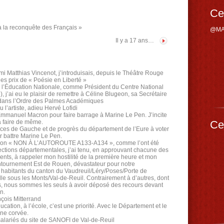
Ce
à la reconquête des Français »
@MA
Il y a 17 ans…
ami Matthias Vincenot, j’introduisais, depuis le Théâtre Rouge
des prix de « Poésie en Liberté »
 l’Éducation Nationale, comme Président du Centre National
j’ai eu le plaisir de remettre à Céline Blugeon, sa Secrétaire
 dans l’Ordre des Palmes Académiques
l’artiste, adieu Hervé Lofidi
Emmanuel Macron pour faire barrage à Marine Le Pen. J’incite
 à faire de même.
Ce
orces de Gauche et de progrès du département de l’Eure à voter
battre Marine Le Pen.
iation « NON À L’AUTOROUTE A133-A134 », comme l’ont été
ections départementales, j’ai tenu, en approuvant chacune des
ents, à rappeler mon hostilité de la première heure et mon
ntournement Est de Rouen, dévastateur pour notre
 habitants du canton du Vaudreuil/Léry/Poses/Porte de
le sous les Monts/Val-de-Reuil. Contrairement à d’autres, dont
ons, nous sommes les seuls à avoir déposé des recours devant
n.
nçois Mitterrand
ucation, à l’école, c’est une priorité. Avec le Département et le
une corvée.
 salariés du site de SANOFI de Val-de-Reuil