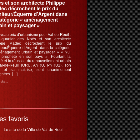
s et son architecte Philippe
ec décrochent le prix du
iteur/Équerre d’Argent dans
catégorie « aménagement
ain et paysager »
eau prix d’urbanisme pour Val-de-Reuil :
o-quartier des Noés et son architecte
ippe Madec décrochent le prix du
teur/Équerre d’Argent dans la catégorie
énagement urbain et paysager » « Nul
t prophète en son pays ». Pourtant la
té et la réussite du renouvellement urbain
al-de-Reuil (ORU, ANRU, PNRU2), son
ité et sa maîtrise, sont unanimement
gnées. […]
 suite…
es favoris
Le site de la Ville de Val-de-Reuil