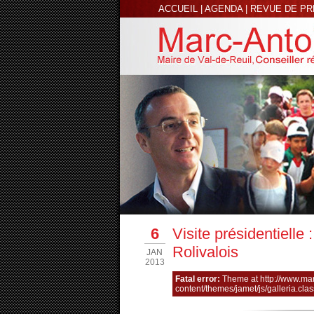
ACCUEIL
|
AGENDA
|
REVUE DE P
6
Visite présidentielle 
Rolivalois
JAN
2013
Fatal error:
Theme at http://www.ma
content/themes/jamet/js/galleria.clas