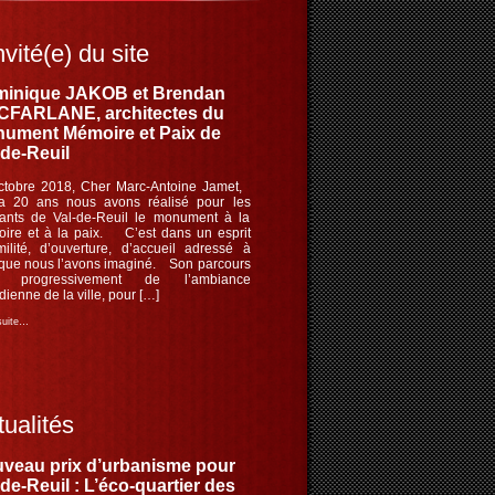
nvité(e) du site
inique JAKOB et Brendan
FARLANE, architectes du
ument Mémoire et Paix de
-de-Reuil
ctobre 2018, Cher Marc-Antoine Jamet,
 a 20 ans nous avons réalisé pour les
tants de Val-de-Reuil le monument à la
ire et à la paix. C’est dans un esprit
milité, d’ouverture, d’accueil adressé à
 que nous l’avons imaginé. Son parcours
le progressivement de l’ambiance
dienne de la ville, pour […]
 suite…
ualités
veau prix d’urbanisme pour
-de-Reuil : L’éco-quartier des