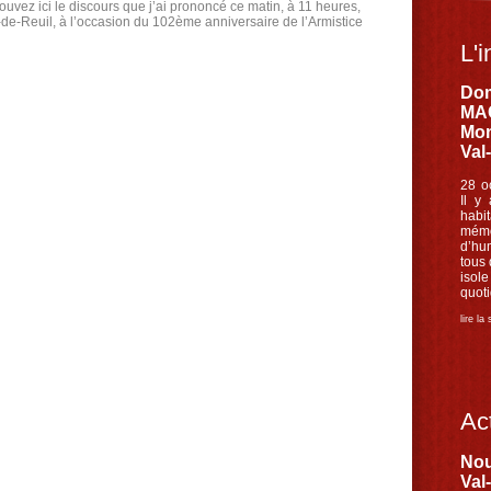
ez ici le discours que j’ai prononcé ce matin, à 11 heures,
e-Reuil, à l’occasion du 102ème anniversaire de l’Armistice
L'i
Dom
MAC
Mon
Val
28 o
Il y
habi
mémo
d’hu
tous
iso
quoti
lire la
Act
Nou
Val