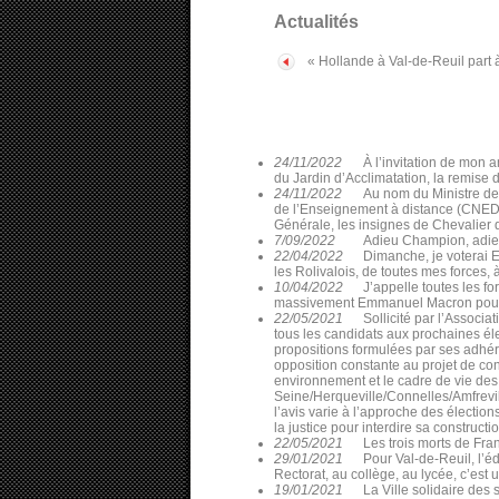
Actualités
« Hollande à Val-de-Reuil part 
24/11/2022
À l’invitation de mon 
du Jardin d’Acclimatation, la remise 
24/11/2022
Au nom du Ministre de
de l’Enseignement à distance (CNED), 
Générale, les insignes de Chevalier
7/09/2022
Adieu Champion, adieu 
22/04/2022
Dimanche, je voterai 
les Rolivalois, de toutes mes forces,
10/04/2022
J’appelle toutes les f
massivement Emmanuel Macron pour 
22/05/2021
Sollicité par l’Assoc
tous les candidats aux prochaines él
propositions formulées par ses adhér
opposition constante au projet de co
environnement et le cadre de vie des
Seine/Herqueville/Connelles/Amfrevil
l’avis varie à l’approche des électi
la justice pour interdire sa constructio
22/05/2021
Les trois morts de Fra
29/01/2021
Pour Val-de-Reuil, l’éd
Rectorat, au collège, au lycée, c’est 
19/01/2021
La Ville solidaire des