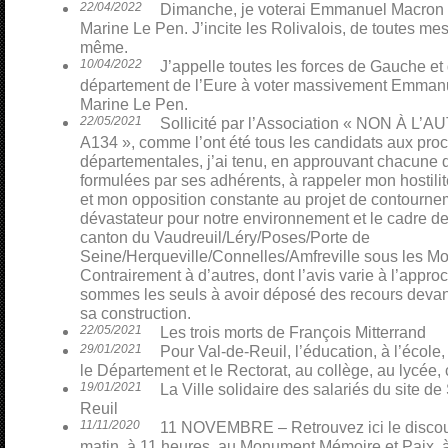
22/04/2022
Dimanche, je voterai Emmanuel Macron p
Marine Le Pen. J’incite les Rolivalois, de toutes mes 
même.
10/04/2022
J’appelle toutes les forces de Gauche et
département de l’Eure à voter massivement Emmanu
Marine Le Pen.
22/05/2021
Sollicité par l’Association « NON À L
A134 », comme l’ont été tous les candidats aux pro
départementales, j’ai tenu, en approuvant chacune 
formulées par ses adhérents, à rappeler mon hostili
et mon opposition constante au projet de contourn
dévastateur pour notre environnement et le cadre de
canton du Vaudreuil/Léry/Poses/Porte de
Seine/Herqueville/Connelles/Amfreville sous les Mo
Contrairement à d’autres, dont l’avis varie à l’appro
sommes les seuls à avoir déposé des recours devant 
sa construction.
22/05/2021
Les trois morts de François Mitterrand
29/01/2021
Pour Val-de-Reuil, l’éducation, à l’école,
le Département et le Rectorat, au collège, au lycée, 
19/01/2021
La Ville solidaire des salariés du site 
Reuil
11/11/2020
11 NOVEMBRE – Retrouvez ici le discour
matin, à 11 heures, au Monument Mémoire et Paix, à