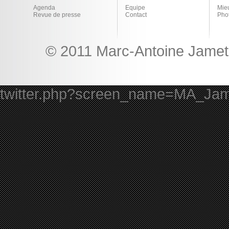
Agenda
Equipe
Mie
Revue de presse
Contact
Pho
© 2011 Marc-Antoine Jamet 
twitter.php?screen_name=MA_Ja