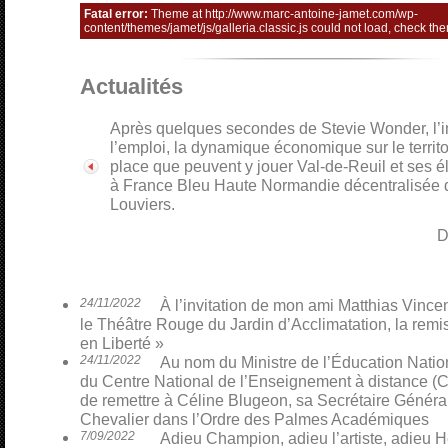
Fatal error:
Theme at http://www.marc-antoine-jamet.com/wp-
content/themes/jamet/js/galleria.classic.js could not load, check th
Actualités
Après quelques secondes de Stevie Wonder, l’i
l’emploi, la dynamique économique sur le territo
place que peuvent y jouer Val-de-Reuil et ses é
à France Bleu Haute Normandie décentralisée 
Louviers.
D
24/11/2022
À l’invitation de mon ami Matthias Vinceno
le Théâtre Rouge du Jardin d’Acclimatation, la remi
en Liberté »
24/11/2022
Au nom du Ministre de l’Éducation Nati
du Centre National de l’Enseignement à distance (CN
de remettre à Céline Blugeon, sa Secrétaire Général
Chevalier dans l’Ordre des Palmes Académiques
7/09/2022
Adieu Champion, adieu l’artiste, adieu H