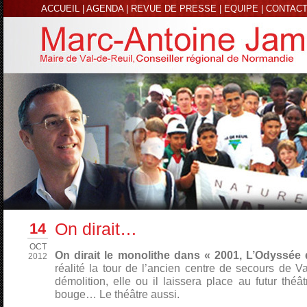
ACCUEIL
|
AGENDA
|
REVUE DE PRESSE
|
EQUIPE
|
CONTAC
14
On dirait…
OCT
On dirait le monolithe dans « 2001, L’Odyssée 
2012
réalité la tour de l’ancien centre de secours de V
démolition, elle ou il laissera place au futur théât
bouge… Le théâtre aussi.