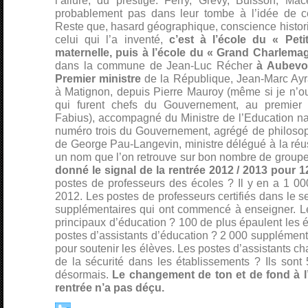
l’allure, du prestige. Ferry, Grévy, Buisson, Mac
probablement pas dans leur tombe à l’idée de
Reste que, hasard géographique, conscience historiq
celui qui l’a inventé,
c’est à l’école du « Pet
maternelle, puis à l’école du « Grand Charlema
dans la commune de Jean-Luc Récher
à Aubevoy
Premier ministre
de la République, Jean-Marc Ayr
à Matignon, depuis Pierre Mauroy (même si je n’ou
qui furent chefs du Gouvernement, au premier
Fabius), accompagné du Ministre de l’Education nat
numéro trois du Gouvernement, agrégé de philosop
de George Pau-Langevin, ministre délégué à la réus
un nom que l’on retrouve sur bon nombre de groupe
donné le signal de la rentrée 2012 / 2013 pour 1
postes de professeurs des écoles ? Il y en a 1 00
2012. Les postes de professeurs certifiés dans le s
supplémentaires qui ont commencé à enseigner. Le
principaux d’éducation ? 100 de plus épaulent les é
postes d’assistants d’éducation ? 2 000 supplément
pour soutenir les élèves. Les postes d’assistants ch
de la sécurité dans les établissements ? Ils sont 
désormais.
Le changement de ton et de fond à l’
rentrée n’a pas déçu.