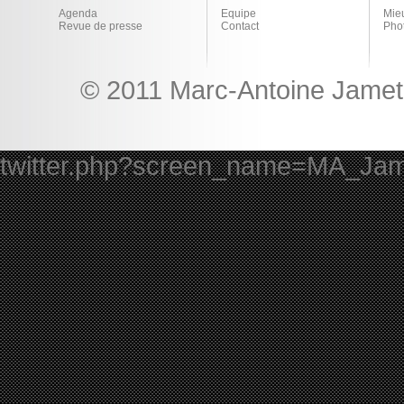
Agenda
Equipe
Mie
Revue de presse
Contact
Pho
© 2011 Marc-Antoine Jamet 
twitter.php?screen_name=MA_Ja