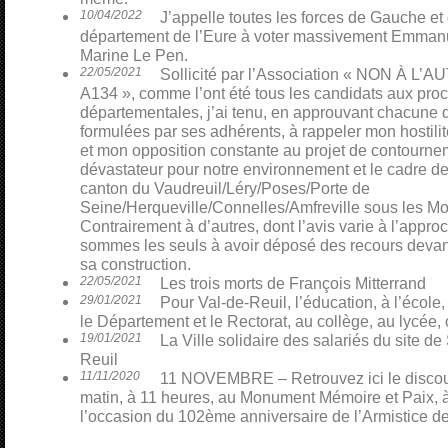
10/04/2022
J’appelle toutes les forces de Gauche et
département de l’Eure à voter massivement Emmanu
Marine Le Pen.
22/05/2021
Sollicité par l’Association « NON À L
A134 », comme l’ont été tous les candidats aux pro
départementales, j’ai tenu, en approuvant chacune 
formulées par ses adhérents, à rappeler mon hostili
et mon opposition constante au projet de contourn
dévastateur pour notre environnement et le cadre de
canton du Vaudreuil/Léry/Poses/Porte de
Seine/Herqueville/Connelles/Amfreville sous les Mo
Contrairement à d’autres, dont l’avis varie à l’appro
sommes les seuls à avoir déposé des recours devant 
sa construction.
22/05/2021
Les trois morts de François Mitterrand
29/01/2021
Pour Val-de-Reuil, l’éducation, à l’école,
le Département et le Rectorat, au collège, au lycée, 
19/01/2021
La Ville solidaire des salariés du site 
Reuil
11/11/2020
11 NOVEMBRE – Retrouvez ici le discour
matin, à 11 heures, au Monument Mémoire et Paix, à
l’occasion du 102ème anniversaire de l’Armistice d