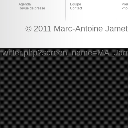
Agenda
Equipe
Mie
Revue de presse
Contact
Pho
© 2011 Marc-Antoine Jamet 
twitter.php?screen_name=MA_Ja