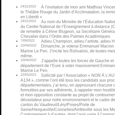
24/11/2022
À l’invitation de mon ami Matthias Vinceno
le Théâtre Rouge du Jardin d’Acclimatation, la remi
en Liberté »
24/11/2022
Au nom du Ministre de l’Éducation Nati
du Centre National de l’Enseignement à distance (CN
de remettre à Céline Blugeon, sa Secrétaire Général
Chevalier dans l’Ordre des Palmes Académiques
7/09/2022
Adieu Champion, adieu l’artiste, adieu H
22/04/2022
Dimanche, je voterai Emmanuel Macron p
Marine Le Pen. J’incite les Rolivalois, de toutes mes 
même.
10/04/2022
J’appelle toutes les forces de Gauche et
département de l’Eure à voter massivement Emmanu
Marine Le Pen.
22/05/2021
Sollicité par l’Association « NON À L
A134 », comme l’ont été tous les candidats aux pro
départementales, j’ai tenu, en approuvant chacune 
formulées par ses adhérents, à rappeler mon hostili
et mon opposition constante au projet de contourn
dévastateur pour notre environnement et le cadre de
canton du Vaudreuil/Léry/Poses/Porte de
Seine/Herqueville/Connelles/Amfreville sous les Mo
Contrairement à d’autres, dont l’avis varie à l’appro