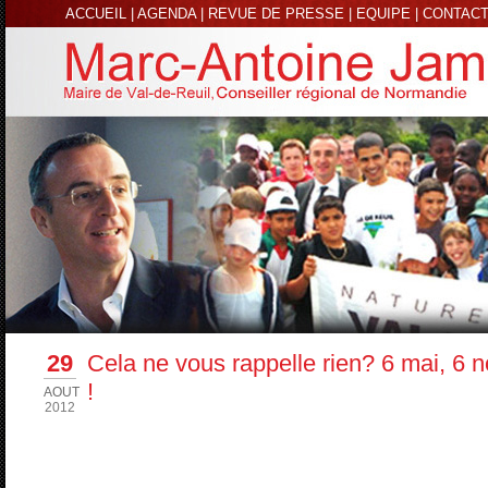
ACCUEIL
|
AGENDA
|
REVUE DE PRESSE
|
EQUIPE
|
CONTAC
29
Cela ne vous rappelle rien? 6 mai, 6 
!
AOUT
2012