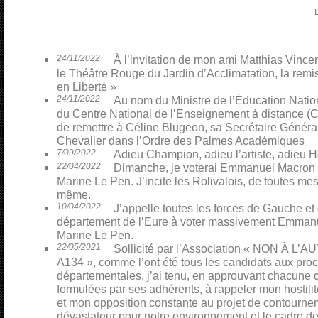
24/11/2022
À l’invitation de mon ami Matthias Vinceno
le Théâtre Rouge du Jardin d’Acclimatation, la remi
en Liberté »
24/11/2022
Au nom du Ministre de l’Éducation Nati
du Centre National de l’Enseignement à distance (CN
de remettre à Céline Blugeon, sa Secrétaire Général
Chevalier dans l’Ordre des Palmes Académiques
7/09/2022
Adieu Champion, adieu l’artiste, adieu H
22/04/2022
Dimanche, je voterai Emmanuel Macron p
Marine Le Pen. J’incite les Rolivalois, de toutes mes 
même.
10/04/2022
J’appelle toutes les forces de Gauche et
département de l’Eure à voter massivement Emmanu
Marine Le Pen.
22/05/2021
Sollicité par l’Association « NON À L
A134 », comme l’ont été tous les candidats aux pro
départementales, j’ai tenu, en approuvant chacune 
formulées par ses adhérents, à rappeler mon hostili
et mon opposition constante au projet de contourn
dévastateur pour notre environnement et le cadre de