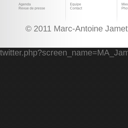
Agenda
Equipe
Mie
Revue de presse
Contact
Pho
© 2011 Marc-Antoine Jamet 
twitter.php?screen_name=MA_Ja