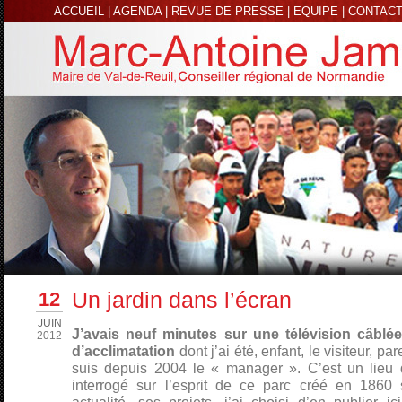
ACCUEIL
|
AGENDA
|
REVUE DE PRESSE
|
EQUIPE
|
CONTAC
12
Un jardin dans l’écran
JUIN
J’avais neuf minutes sur une télévision câblée
2012
d’acclimatation
dont j’ai été, enfant, le visiteur, pare
suis depuis 2004 le « manager ». C’est un lieu 
interrogé sur l’esprit de ce parc créé en 1860 