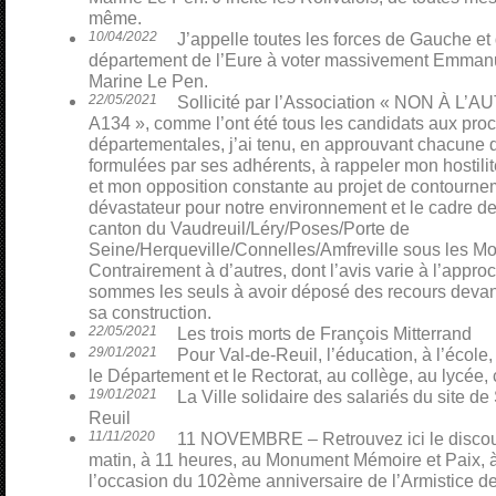
même.
10/04/2022
J’appelle toutes les forces de Gauche et
département de l’Eure à voter massivement Emmanu
Marine Le Pen.
22/05/2021
Sollicité par l’Association « NON À L
A134 », comme l’ont été tous les candidats aux pro
départementales, j’ai tenu, en approuvant chacune 
formulées par ses adhérents, à rappeler mon hostili
et mon opposition constante au projet de contourn
dévastateur pour notre environnement et le cadre de
canton du Vaudreuil/Léry/Poses/Porte de
Seine/Herqueville/Connelles/Amfreville sous les Mo
Contrairement à d’autres, dont l’avis varie à l’appro
sommes les seuls à avoir déposé des recours devant 
sa construction.
22/05/2021
Les trois morts de François Mitterrand
29/01/2021
Pour Val-de-Reuil, l’éducation, à l’école,
le Département et le Rectorat, au collège, au lycée, 
19/01/2021
La Ville solidaire des salariés du site 
Reuil
11/11/2020
11 NOVEMBRE – Retrouvez ici le discour
matin, à 11 heures, au Monument Mémoire et Paix, à
l’occasion du 102ème anniversaire de l’Armistice d