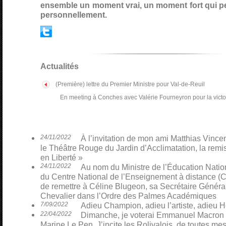
ensemble un moment vrai, un moment fort qui p
personnellement.
Actualités
(Première) lettre du Premier Ministre pour Val-de-Reuil
En meeting à Conches avec Valérie Fourneyron pour la vict
24/11/2022
À l’invitation de mon ami Matthias Vinceno
le Théâtre Rouge du Jardin d’Acclimatation, la remi
en Liberté »
24/11/2022
Au nom du Ministre de l’Éducation Nati
du Centre National de l’Enseignement à distance (CN
de remettre à Céline Blugeon, sa Secrétaire Général
Chevalier dans l’Ordre des Palmes Académiques
7/09/2022
Adieu Champion, adieu l’artiste, adieu H
22/04/2022
Dimanche, je voterai Emmanuel Macron p
Marine Le Pen. J’incite les Rolivalois, de toutes mes 