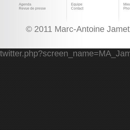
Agenda
Equipe
Mie
Revue de presse
Contact
Pho
© 2011 Marc-Antoine Jamet 
twitter.php?screen_name=MA_Ja