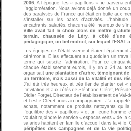
2006.
A l’époque, les « papillons » ne parvenaien
l’agglomération. Nous avions déjà donné un coup 
des paralysés de France qui était en butte aux même
s’installer sur les parcs d’activités. L’habitude 
encadrants, salariés, chacun a été heureux de s’ins
Ville avait fait le choix alors de mettre gratui
terrain, chaussée de Léry, à côté d’une 
pédagogique, un bel endroit, sur lequel l’ESAT a 
Les équipes de l’établissement étaient également à
cérémonie. Elles effectuent au quotidien un travai
terme qui suscite l’admiration. Pour ce cinquant
chaque établissement eurois, il y en a 24 au tot
organisait
une plantation d’arbre, témoignant de
un territoire, mais aussi de la vitalité et des ré
J’ai été très heureux et très fier de planter cet «
l’invitation et aux côtés de Stéphane Cléret, Préside
Didier Forget, Directeur de l’établissement de Val-
et Leslie Cléret nous accompagnaient. J’ai rappelé q
achats, notamment de produits nettoyants qu’ils f
l’équilibre des « papillons » et un jeune homme en
voulait rejoindre le service « espaces verts » de 
salariés habitent en famille d’accueil dans la ville. 
péripéties des campagnes et de la vie polit