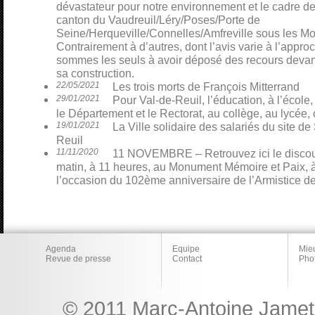
dévastateur pour notre environnement et le cadre de
canton du Vaudreuil/Léry/Poses/Porte de
Seine/Herqueville/Connelles/Amfreville sous les Mo
Contrairement à d’autres, dont l’avis varie à l’appro
sommes les seuls à avoir déposé des recours devant 
sa construction.
22/05/2021
Les trois morts de François Mitterrand
29/01/2021
Pour Val-de-Reuil, l’éducation, à l’école,
le Département et le Rectorat, au collège, au lycée, 
19/01/2021
La Ville solidaire des salariés du site 
Reuil
11/11/2020
11 NOVEMBRE – Retrouvez ici le discour
matin, à 11 heures, au Monument Mémoire et Paix, à
l’occasion du 102ème anniversaire de l’Armistice d
Agenda
Equipe
Mie
Revue de presse
Contact
Pho
© 2011 Marc-Antoine Jamet 