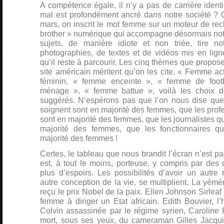
A compétence égale, il n’y a pas de carrière iden
mal est profondément ancré dans notre société ?
mars, on inscrit le mot femme sur un moteur de re
brother » numérique qui accompagne désormais notre 
sujets, de manière idiote et non triée, tire no
photographies, de textes et de vidéos mis en lig
qu’il reste à parcourir. Les cinq thèmes que propos
site américain méritent qu’on les cite. « Femme act
féminin, « femme enceinte », « femme de foot
ménage », « femme battue », voilà les choix de
suggérés. N’espérons pas que l’on nous dise que
soignent sont en majorité des femmes, que les prof
sont en majorité des femmes, que les journalistes q
majorité des femmes, que les fonctionnaires q
majorité des femmes !
Certes, le tableau que nous brandit l’écran n’est pas
est, à tout le moins, porteuse, y compris par des
plus d’espoirs. Les possibilités d’avoir un autre
autre conception de la vie, se multiplient. La yé
reçu le prix Nobel de la paix. Ellen Johnson Sirlea
femme à diriger un Etat africain. Edith Bouvier, 
Colvin assassinée par le régime syrien, Caroline 
mort, sous ses yeux, du cameraman Gilles Jacqui