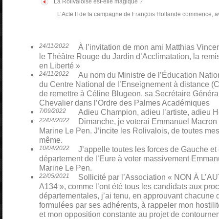
La Rolivaloise est-elle magique ?
L’Acte II de la campagne de François Hollande commence, a
24/11/2022
À l’invitation de mon ami Matthias Vinceno
le Théâtre Rouge du Jardin d’Acclimatation, la remi
en Liberté »
24/11/2022
Au nom du Ministre de l’Éducation Nati
du Centre National de l’Enseignement à distance (CN
de remettre à Céline Blugeon, sa Secrétaire Général
Chevalier dans l’Ordre des Palmes Académiques
7/09/2022
Adieu Champion, adieu l’artiste, adieu H
22/04/2022
Dimanche, je voterai Emmanuel Macron p
Marine Le Pen. J’incite les Rolivalois, de toutes mes 
même.
10/04/2022
J’appelle toutes les forces de Gauche et
département de l’Eure à voter massivement Emmanu
Marine Le Pen.
22/05/2021
Sollicité par l’Association « NON À L
A134 », comme l’ont été tous les candidats aux pro
départementales, j’ai tenu, en approuvant chacune 
formulées par ses adhérents, à rappeler mon hostili
et mon opposition constante au projet de contourn