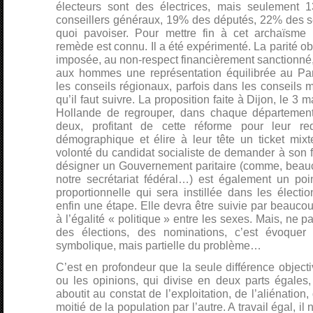
électeurs sont des électrices, mais seulement
conseillers généraux, 19% des députés, 22% des sé
quoi pavoiser. Pour mettre fin à cet archaïsme in
remède est connu. Il a été expérimenté. La parité obl
imposée, au non-respect financièrement sanctionné
aux hommes une représentation équilibrée au Pa
les conseils régionaux, parfois dans les conseils m
qu’il faut suivre. La proposition faite à Dijon, le 3 
Hollande de regrouper, dans chaque département
deux, profitant de cette réforme pour leur r
démographique et élire à leur tête un ticket mix
volonté du candidat socialiste de demander à son f
désigner un Gouvernement paritaire (comme, beau
notre secrétariat fédéral…) est également un poin
proportionnelle qui sera instillée dans les électio
enfin une étape. Elle devra être suivie par beaucou
à l’égalité « politique » entre les sexes. Mais, ne pa
des élections, des nominations, c’est évoquer
symbolique, mais partielle du problème…
C’est en profondeur que la seule différence objecti
ou les opinions, qui divise en deux parts égales,
aboutit au constat de l’exploitation, de l’aliénation, 
moitié de la population par l’autre. A travail égal, il