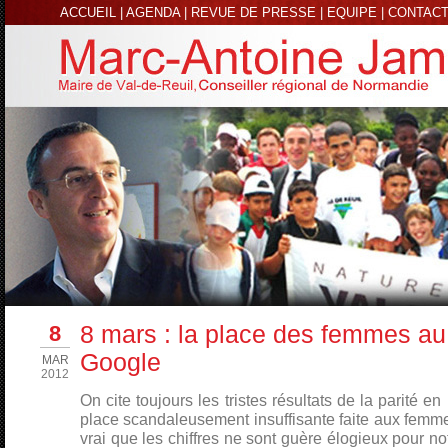
ACCUEIL
|
AGENDA
|
REVUE DE PRESSE
|
EQUIPE
|
CONTAC
8
8 mars : la place des femmes au
Google
MAR
2012
On cite toujours les tristes résultats de la parité en 
place scandaleusement insuffisante faite aux femmes
vrai que les chiffres ne sont guère élogieux pour n