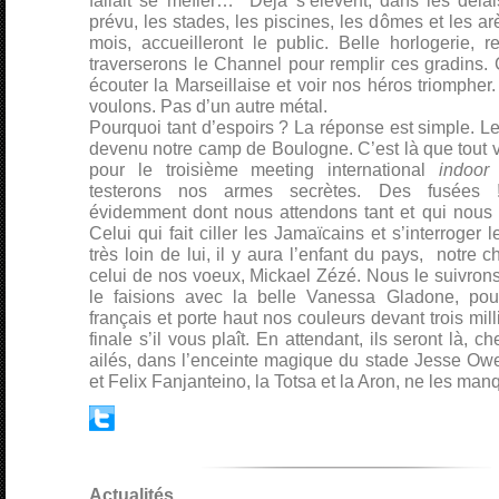
fallait se méfier… Déjà s’élèvent, dans les délais
prévu, les stades, les piscines, les dômes et les a
mois, accueilleront le public. Belle horlogerie,
traverserons le Channel pour remplir ces gradins.
écouter la Marseillaise et voir nos héros triomphe
voulons. Pas d’un autre métal.
Pourquoi tant d’espoirs ? La réponse est simple. 
devenu notre camp de Boulogne. C’est là que tout va
pour le troisième meeting international
indoo
testerons nos armes secrètes. Des fusées !
évidemment dont nous attendons tant et qui nous
Celui qui fait ciller les Jamaïcains et s’interroger
très loin de lui, il y aura l’enfant du pays, notre 
celui de nos voeux, Mickael Zézé. Nous le suivro
le faisions avec la belle Vanessa Gladone, pour 
français et porte haut nos couleurs devant trois mil
finale s’il vous plaît. En attendant, ils seront là,
ailés, dans l’enceinte magique du stade Jesse Ow
et Felix Fanjanteino, la Totsa et la Aron, ne les man
Actualités