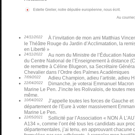
Estelle Grelier, notre députée européenne, nous écrit.
Au courrier,
24/11/2022
À l’invitation de mon ami Matthias Vinceno
le Théâtre Rouge du Jardin d’Acclimatation, la remi
en Liberté »
24/11/2022
Au nom du Ministre de l’Éducation Nati
du Centre National de l’Enseignement à distance (CN
de remettre à Céline Blugeon, sa Secrétaire Général
Chevalier dans l’Ordre des Palmes Académiques
7/09/2022
Adieu Champion, adieu l’artiste, adieu H
22/04/2022
Dimanche, je voterai Emmanuel Macron p
Marine Le Pen. J’incite les Rolivalois, de toutes mes 
même.
10/04/2022
J’appelle toutes les forces de Gauche et
département de l’Eure à voter massivement Emmanu
Marine Le Pen.
22/05/2021
Sollicité par l’Association « NON À L
A134 », comme l’ont été tous les candidats aux pro
départementales, j’ai tenu, en approuvant chacune 