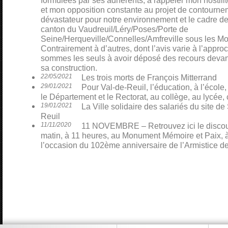
formulées par ses adhérents, à rappeler mon hostili
et mon opposition constante au projet de contourn
dévastateur pour notre environnement et le cadre de
canton du Vaudreuil/Léry/Poses/Porte de
Seine/Herqueville/Connelles/Amfreville sous les Mo
Contrairement à d’autres, dont l’avis varie à l’appro
sommes les seuls à avoir déposé des recours devant 
sa construction.
22/05/2021
Les trois morts de François Mitterrand
29/01/2021
Pour Val-de-Reuil, l’éducation, à l’école,
le Département et le Rectorat, au collège, au lycée, 
19/01/2021
La Ville solidaire des salariés du site 
Reuil
11/11/2020
11 NOVEMBRE – Retrouvez ici le discour
matin, à 11 heures, au Monument Mémoire et Paix, à
l’occasion du 102ème anniversaire de l’Armistice d