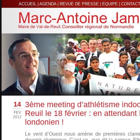
ACCUEIL
|
AGENDA
|
REVUE DE PRESSE
|
EQUIPE
|
CONTAC
14
3ème meeting d’athlétisme indoo
Reuil le 18 février : en attendant
FEV
2012
londonien !
Le vent d’Ouest nous amène de premières clameu
devenir olympique. C’est ce que dit la rumeur. Ell