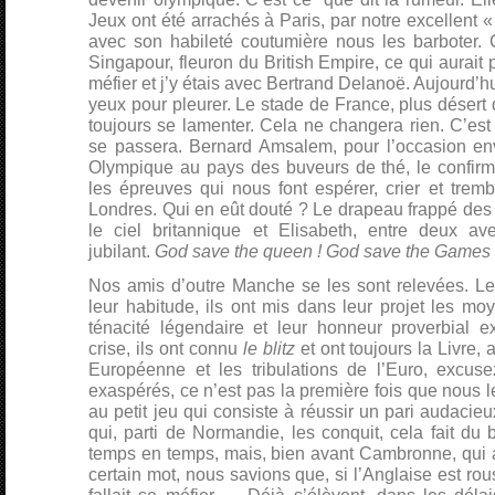
Jeux ont été arrachés à Paris, par notre excellent «
avec son habileté coutumière nous les barboter. C’
Singapour, fleuron du British Empire, ce qui aurait
méfier et j’y étais avec Bertrand Delanoë. Aujourd’
yeux pour pleurer. Le stade de France, plus désert 
toujours se lamenter. Cela ne changera rien. C’est 
se passera. Bernard Amsalem, pour l’occasion en
Olympique au pays des buveurs de thé, le confirme.
les épreuves qui nous font espérer, crier et trem
Londres. Qui en eût douté ? Le drapeau frappé des
le ciel britannique et Elisabeth, entre deux av
jubilant.
God save the queen ! God save the Games 
Nos amis d’outre Manche se les sont relevées
leur habitude, ils ont mis dans leur projet les moy
ténacité légendaire et leur honneur proverbial ex
crise, ils ont connu
le blitz
et ont toujours la Livre,
Européenne et les tribulations de l’Euro, excuse
exaspérés, ce n’est pas la première fois que nous l
au petit jeu qui consiste à réussir un pari audacie
qui, parti de Normandie, les conquit, cela fait du 
temps en temps, mais, bien avant Cambronne, qui a
certain mot, nous savions que, si l’Anglaise est rous