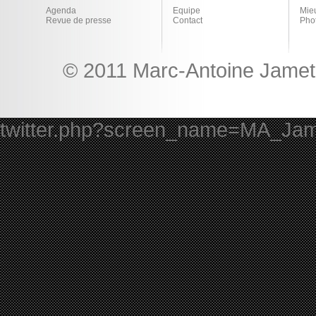
Agenda
Equipe
Mie
Revue de presse
Contact
Pho
© 2011 Marc-Antoine Jamet 
twitter.php?screen_name=MA_Ja