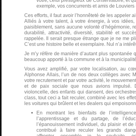
vôtre, celui prestigieux de Conservatoire, et 
exemple, vos concurrents et amis de Louviers 
Ces efforts, il faut avoir l’honnêteté de les appeler ain
Alliés à votre talent, à votre énergie, à vos idées, 
paisiblement, sans aucune volonté d’hégémonie, re
durabilité, attractivité, diversité, stabilité et succ
rappelée. Il serait presque étrange que je ne me pli
C’est une histoire belle et exemplaire. Nul n’a intérêt
Je m’y réfère de manière d’autant plus spontanée q
beaucoup apporté à la commune et à la municipalité
Vous avez amplifié, par votre localisation, au cœ
Alphonse Allais, l’un de nos deux collèges avec M
votre recrutement et par votre activité, le mouveme
et de paix sociale que nous avions impulsé. 
violoncelle, des enfants qui dansent, des orchestre
class, tout ceci a fait reculer, combiné avec les eff
les voitures qui brûlent et les dealers qui empoisonn
En montrant les bienfaits de l’intelligen
l’apprentissage et du partage, de l’éduc
l’épanouissement individuel, du plaisir et de
contribué à faire reculer les grands dan
affronter, ensemble je le souhaite, 