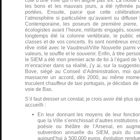
côté d’une Ville qui n’en aligne pas six. La moitié
les bons et les mauvais jours, a été rythmée pa
portées. Ensuite, parce que cette célébratio
l’atmosphère si particulière qu’avaient su diffuser
Contemporaine, les poseurs de première pierre, l
écologistes avant l’heure, militants engagés, souve
longtemps été la colonne vertébrale, le public 
classes et de vos concerts. Ils sont nombreux enc
rêve initié avec le Vaudreuil/Ville Nouvelle parmi vo
valeurs, le souffle et le souvenir. Enfin, à titre pers
le SIEM a été mon premier acte de foi à l’égard de 
m’enraciner dans sa réalité, j’y ai, sur la suggest
Bove, siégé au Conseil d’Administration, moi q
massacrer un accord, dès 2000, au même momen
truculent chauffeur de taxi portugais, je décidais d
voie de Bas.
S’il faut dresser un constat, je crois avoir été plus q
accueilli :
En leur donnant les moyens de leur foncti
que la Ville s’enrichissait d’autres institutions
poésie ou théâtre de l’Arsenal, en augme
subvention annuelle du SIEM, puis du cons
aujourd’hui à 500.000 euros, évolution rendue