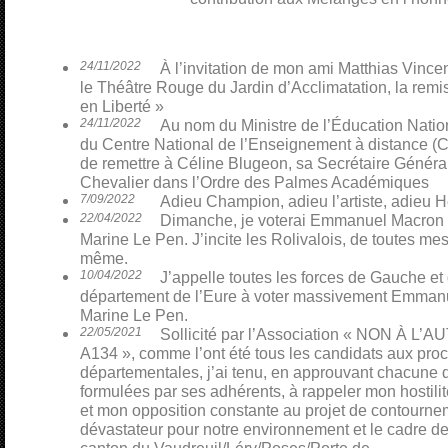
24/11/2022
À l’invitation de mon ami Matthias Vinceno
le Théâtre Rouge du Jardin d’Acclimatation, la remi
en Liberté »
24/11/2022
Au nom du Ministre de l’Éducation Nati
du Centre National de l’Enseignement à distance (CN
de remettre à Céline Blugeon, sa Secrétaire Général
Chevalier dans l’Ordre des Palmes Académiques
7/09/2022
Adieu Champion, adieu l’artiste, adieu H
22/04/2022
Dimanche, je voterai Emmanuel Macron p
Marine Le Pen. J’incite les Rolivalois, de toutes mes 
même.
10/04/2022
J’appelle toutes les forces de Gauche et
département de l’Eure à voter massivement Emmanu
Marine Le Pen.
22/05/2021
Sollicité par l’Association « NON À L
A134 », comme l’ont été tous les candidats aux pro
départementales, j’ai tenu, en approuvant chacune 
formulées par ses adhérents, à rappeler mon hostili
et mon opposition constante au projet de contourn
dévastateur pour notre environnement et le cadre de