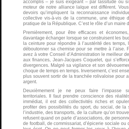
accomplis – je suis exigeant – par lassitude ou s
moteur de notre alliance laïque est différent. Vo
devoirs qu’impliquent la reconnaissance individue
collective vis-à-vis de la commune, une éthique d
pratique de la République. C’est le rôle d’un maire d
Premièrement, pour être efficaces et économes,
davantage échanger lorsque se construisent les budg
la ceinture pour répondre à l’austérité des temps, 
déboutonner sa chemise pour se mettre à l’aise. 
avez à votre Conseil d’Administration le meilleur d
aux finances, Jean-Jacques Coquelet, qui s’efforc
divergences. Malgré sa vigilance et son dévouemen
choque de temps en temps. Inversement, c’est ens
plus souvent sortir de la tranchée rolivaloise pour 
argent.
Deuxièmement je ne peux faire l’impasse sur
territoriales. Il faut prendre conscience des réali
immédiat, il est des collectivités riches et opul
profiter des possibilités du sport, du social, de la 
l’industrie, des transports, de la culture qu’on trou
refusent quand on parle d’associations, de person
de football, de commissariat, d’épicerie sociale ou
leur écot. On ne peut fermer les yeux à l’heure d