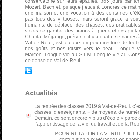
conservatoire sur leurs épaules, 365 jours par an
Mozart, Bach et, puisque j’étais à Londres ce matin
une maison et une vocation à des centaines d’él
pas tous des virtuoses, mais seront grâce à vous 
humains, de déplacer des chaises, des praticables
violes de gambe, des pianos à queue et des guitar
Chantal Mégange, présente il y a quatre semaines à la
Val-de-Reuil, est toujours un peu directrice de tout e
nos goûts et nos loisirs vers le beau. Longue vi
Marcon. Longue vie au SIEM. Longue vie au Conse
de danse de Val-de-Reuil.
Actualités
La rentrée des classes 2019 à Val-de-Reuil, c’es
classes, d’enseignants, + de moyens, de numériq
Demain, ce sera encore « plus d’école » parce q
l’apprentissage de la vie, du travail et de la Rép
POUR RÉTABLIR LA VÉRITÉ ! (IL É
contribution aux Mélanges en l’honn