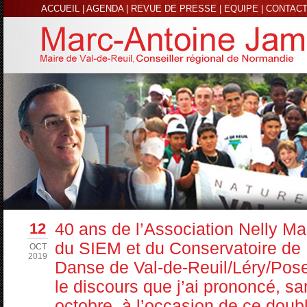
ACCUEIL
|
AGENDA
|
REVUE DE PRESSE
|
EQUIPE
|
CONTAC
12
40 ans de l’Association Nelly Ma
du SIEM et du Conservatoire de
OCT
2019
Danse de Val-de-Reuil/Léry/Pos
le discours que j’ai prononcé, s
octobre, à l’occasion de ce doub