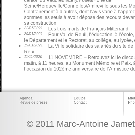
canton du Vaudreuil/Léry/Poses/Porte de
Seine/Herqueville/Connelles/Amfreville sous les Mo
Contrairement à d’autres, dont l’avis varie à l’appro
sommes les seuls à avoir déposé des recours devant 
sa construction.
22/05/2021
Les trois morts de François Mitterrand
29/01/2021
Pour Val-de-Reuil, l’éducation, à l’école,
le Département et le Rectorat, au collège, au lycée, 
19/01/2021
La Ville solidaire des salariés du site 
Reuil
11/11/2020
11 NOVEMBRE – Retrouvez ici le discour
matin, à 11 heures, au Monument Mémoire et Paix, à
l’occasion du 102ème anniversaire de l’Armistice d
Agenda
Equipe
Mie
Revue de presse
Contact
Pho
© 2011 Marc-Antoine Jamet 