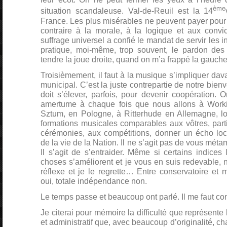
ème
situation scandaleuse. Val-de-Reuil est la 14
France. Les plus misérables ne peuvent payer pour l
contraire à la morale, à la logique et aux convi
suffrage universel a confié le mandat de servir les i
pratique, moi-même, trop souvent, le pardon des
tendre la joue droite, quand on m’a frappé la gauc
Troisièmement, il faut à la musique s’impliquer dav
municipal. C’est la juste contrepartie de notre bienv
doit s’élever, parfois, pour devenir coopération. 
amertume à chaque fois que nous allons à Workin
Sztum, en Pologne, à Ritterhude en Allemagne, l
formations musicales comparables aux vôtres, partic
cérémonies, aux compétitions, donner un écho lo
de la vie de la Nation. Il ne s’agit pas de vous mét
Il s’agit de s’entraider. Même si certains indices
choses s’améliorent et je vous en suis redevable, n
réflexe et je le regrette… Entre conservatoire et
oui, totale indépendance non.
Le temps passe et beaucoup ont parlé. Il me faut co
Je citerai pour mémoire la difficulté que représente l
et administratif que, avec beaucoup d’originalité, ch