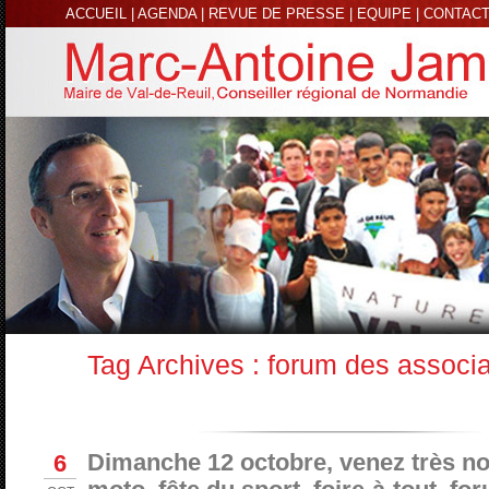
ACCUEIL
|
AGENDA
|
REVUE DE PRESSE
|
EQUIPE
|
CONTAC
Tag Archives :
forum des associa
6
Dimanche 12 octobre, venez très n