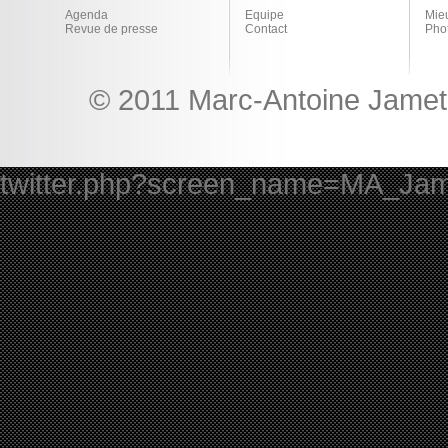
Agenda
Equipe
Mie
Revue de presse
Contact
Pho
© 2011 Marc-Antoine Jamet 
twitter.php?screen_name=MA_Ja