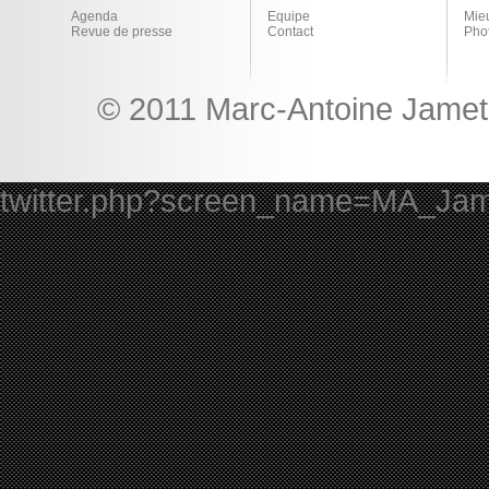
Agenda
Equipe
Mie
Revue de presse
Contact
Pho
© 2011 Marc-Antoine Jamet 
twitter.php?screen_name=MA_Ja