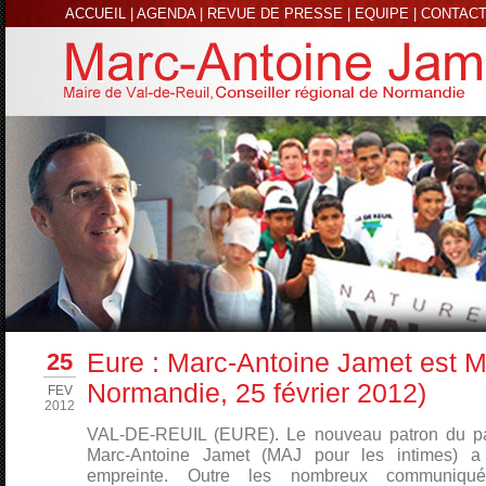
ACCUEIL
|
AGENDA
|
REVUE DE PRESSE
|
EQUIPE
|
CONTAC
25
Eure : Marc-Antoine Jamet est M
Normandie, 25 février 2012)
FEV
2012
VAL-DE-REUIL (EURE). Le nouveau patron du parti
Marc-Antoine Jamet (MAJ pour les intimes) a
empreinte. Outre les nombreux communiqué