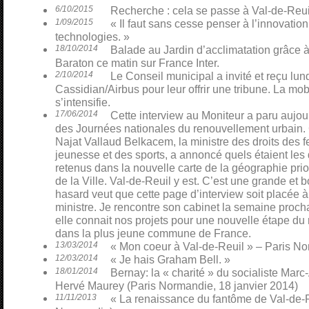
6/10/2015
Recherche : cela se passe à Val-de-Reui
1/09/2015
« Il faut sans cesse penser à l’innovatio
technologies. »
18/10/2014
Balade au Jardin d’acclimatation grâce à 
Baraton ce matin sur France Inter.
2/10/2014
Le Conseil municipal a invité et reçu lund
Cassidian/Airbus pour leur offrir une tribune. La mobi
s’intensifie.
17/06/2014
Cette interview au Moniteur a paru aujour
des Journées nationales du renouvellement urbain. C
Najat Vallaud Belkacem, la ministre des droits des fe
jeunesse et des sports, a annoncé quels étaient les qu
retenus dans la nouvelle carte de la géographie prior
de la Ville. Val-de-Reuil y est. C’est une grande et 
hasard veut que cette page d’interview soit placée à
ministre. Je rencontre son cabinet la semaine proch
elle connait nos projets pour une nouvelle étape du
dans la plus jeune commune de France.
13/03/2014
« Mon coeur à Val-de-Reuil » – Paris N
12/03/2014
« Je hais Graham Bell. »
18/01/2014
Bernay: la « charité » du socialiste Mar
Hervé Maurey (Paris Normandie, 18 janvier 2014)
11/11/2013
« La renaissance du fantôme de Val-de-R