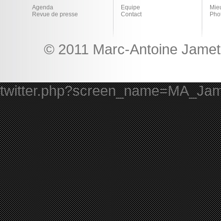
Agenda
Equipe
Mie
Revue de presse
Contact
Pho
© 2011 Marc-Antoine Jamet 
twitter.php?screen_name=MA_Ja