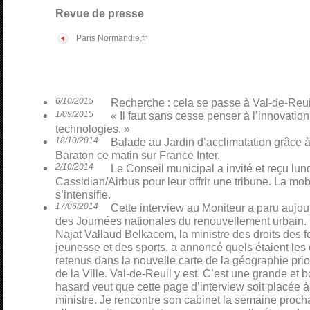
Revue de presse
Paris Normandie.fr
6/10/2015
Recherche : cela se passe à Val-de-Reui
1/09/2015
« Il faut sans cesse penser à l’innovatio
technologies. »
18/10/2014
Balade au Jardin d’acclimatation grâce à 
Baraton ce matin sur France Inter.
2/10/2014
Le Conseil municipal a invité et reçu lund
Cassidian/Airbus pour leur offrir une tribune. La mobi
s’intensifie.
17/06/2014
Cette interview au Moniteur a paru aujour
des Journées nationales du renouvellement urbain. C
Najat Vallaud Belkacem, la ministre des droits des fe
jeunesse et des sports, a annoncé quels étaient les qu
retenus dans la nouvelle carte de la géographie prior
de la Ville. Val-de-Reuil y est. C’est une grande et 
hasard veut que cette page d’interview soit placée à
ministre. Je rencontre son cabinet la semaine proch