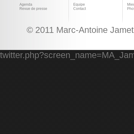
Agenda
Equipe
Mie
Revue de presse
Contact
Pho
© 2011 Marc-Antoine Jamet 
twitter.php?screen_name=MA_Ja