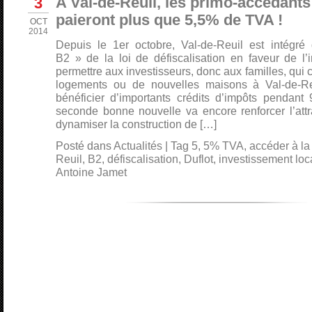
3
A Val-de-Reuil, les primo-accédants 
paieront plus que 5,5% de TVA !
OCT
2014
Depuis le 1er octobre, Val-de-Reuil est intégré d
B2 » de la loi de défiscalisation en faveur de l’i
permettre aux investisseurs, donc aux familles, qui
logements ou de nouvelles maisons à Val-de-Reu
bénéficier d’importants crédits d’impôts pendant 
seconde bonne nouvelle va encore renforcer l’attra
dynamiser la construction de […]
Posté dans
Actualités
|
Tag
5
,
5% TVA
,
accéder à la
Reuil
,
B2
,
défiscalisation
,
Duflot
,
investissement loca
Antoine Jamet