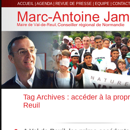
ACCUEIL
|
AGENDA
|
REVUE DE PRESSE
|
EQUIPE
|
CONTAC
Tag Archives :
accéder à la propr
Reuil